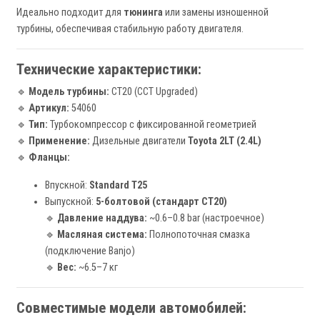
Идеально подходит для
тюнинга
или замены изношенной
турбины, обеспечивая стабильную работу двигателя.
Технические характеристики:
🔹
Модель турбины:
CT20 (CCT Upgraded)
🔹
Артикул:
54060
🔹
Тип:
Турбокомпрессор с фиксированной геометрией
🔹
Применение:
Дизельные двигатели
Toyota 2LT (2.4L)
🔹
Фланцы:
Впускной:
Standard T25
Выпускной:
5-болтовой (стандарт CT20)
🔹
Давление наддува:
~0.6–0.8 bar (настроечное)
🔹
Масляная система:
Полнопоточная смазка
(подключение Banjo)
🔹
Вес:
~6.5–7 кг
Совместимые модели автомобилей: