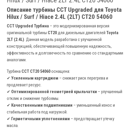
Hilux / Surf / Hiace 2LT 2.4L CT20 54060
Описание турбины CCT Upgraded для Toyota
Hilux / Surf / Hiace 2.4L (2LT) CT20 54060
CCT Upgraded Турбина
– это модернизированная версия
оригинальной турбины
CT20
для дизельных двигателей
Toyota
2LT (2.4L)
. Данная модель разработана с улучшенной
конструкцией, обеспечивающей повышенную надежность,
эффективность и долговечность по сравнению со стандартными
аналогами.
Турбина
CCT CT20 54060
оснащена:
✔
Усиленным картриджем
– снижает риск перегрева и
продлевает ресурс.
✔
Оптимизированной геометрией крыльчатки
– улучшенный
отклик и снижение турбоямы.
✔
Качественными подшипниками
– уменьшенный износ и
стабильная работа под нагрузкой.
✔
Герметичными уплотнениями
– предотвращает утечку
масла.