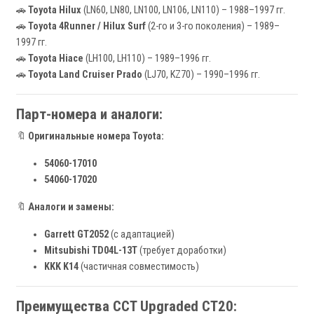
🚗
Toyota Hilux
(LN60, LN80, LN100, LN106, LN110) – 1988–1997 гг.
🚗
Toyota 4Runner / Hilux Surf
(2-го и 3-го поколения) – 1989–
1997 гг.
🚗
Toyota Hiace
(LH100, LH110) – 1989–1996 гг.
🚗
Toyota Land Cruiser Prado
(LJ70, KZ70) – 1990–1996 гг.
Парт-номера и аналоги:
🔖
Оригинальные номера Toyota:
54060-17010
54060-17020
🔖
Аналоги и замены:
Garrett GT2052
(с адаптацией)
Mitsubishi TD04L-13T
(требует доработки)
KKK K14
(частичная совместимость)
Преимущества CCT Upgraded CT20: