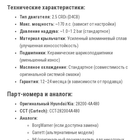
Технические характеристики:
Тип двигателя:
2.5 CRDi (D4CB)
Макс. мощность:
~170 л.с. (зависит от настройки)
Давление наддува:
~1.0–1.2 bar (стандартное)
Материал крыльчатки:
Усиленный алюминиевый сплав
(улучшенная износостойкость)
Подшипники:
Керамические шарикоподшипники
(уменьшенный износ)
Масляное охлаждение:
Стандартное (совместимость с
оригинальной системой смазки)
Гарантия:
12–24 месяца (в зависимости от продавца)
Парт-номера и аналоги:
Оригинальный Hyundai/Kia:
28200-4A480
CCT (Cartech):
CCT-282004A480
Аналоги:
BorgWarner (если доступна замена)
Garrett (альтернативные модели)
IHI (оригинальный производитель для некоторых