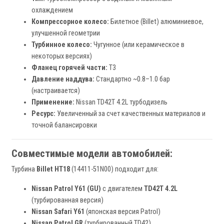
охлаждением
Компрессорное колесо:
Билетное (Billet) алюминиевое,
улучшенной геометрии
Турбинное колесо:
Чугунное (или керамическое в
некоторых версиях)
Фланец горячей части:
T3
Давление наддува:
Стандартно ~0.8–1.0 бар
(настраивается)
Применение:
Nissan TD42T 4.2L турбодизель
Ресурс:
Увеличенный за счет качественных материалов и
точной балансировки
Совместимые модели автомобилей:
Турбина
Billet HT18
(14411-51N00) подходит для:
Nissan Patrol Y61 (GU)
с двигателем
TD42T 4.2L
(турбированная версия)
Nissan Safari Y61
(японская версия Patrol)
Nissan Patrol GR
(турбированный TD42)