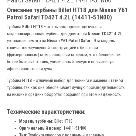
Patrol Safari TD42T 4.2L 14411-51N00
Описание турбины Billet HT18 для Nissan Y61
Patrol Safari TD42T 4.2L (14411-51N00)
Турбина
Billet HT18
– это высокопроизводительная
модернизированная турбина для двигателя
Nissan TD42T 4.2L
,
устанавливаемого на
Nissan Y61 Patrol Safari
. Эта модель
отличается улучшенной конструкцией с билетным
(фрезерованным) компрессорным колесом, что обеспечивает
более быстрый отклик, увеличенный ресурс и повышенную
эффективность наддува.
Турбина
HT18
– отличный выбор для тюнинга и замены штатной
турбины, так как она обеспечивает лучшую производительность
на низких и средних оборотах, сохраняя при этом надежность.
Технические характеристики:
Модель турбины:
Billet HT18
Оригинальный номер:
14411-51N00
Тип:
Турбокомпрессор с водяным и масляным