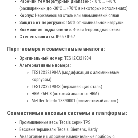
Рабочий температурный диапазон:
-10°C … +40°C
(расширенный до -30°C … +70°C в некоторых исполнениях)
Корпус:
Нержавеющая сталь или алюминиевый сплав
Защита от перегрузки:
150% от номинальной нагрузки
Возможное подключение:
4- или 6-проводная схема
Степень защиты:
IP65 / IP67
Парт-номера и совместимые аналоги:
Оригинальный номер:
TES12X321904
Альтернативные номера:
TES12X321904A (модификация с алюминиевым
корпусом)
TES12X321904S (нержавеющая сталь)
HBM Z6FC3 (похожий аналог от HBM)
Mettler Toledo 13390001 (совместимый аналог)
Совместимые весовые системы и платформы:
Промышленные весы Tecsis серии TPS
Весовые терминалы Tecsis, Siemens, Hardy
Аналоговые и цифровые измерительные приборы с