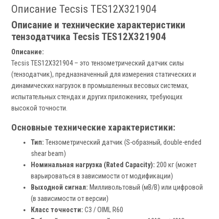
Описание Tecsis TES12X321904
Описание и технические характеристики
тензодатчика Tecsis TES12X321904
Описание:
Tecsis TES12X321904 – это тензометрический датчик силы
(тензодатчик), предназначенный для измерения статических и
динамических нагрузок в промышленных весовых системах,
испытательных стендах и других приложениях, требующих
высокой точности.
Основные технические характеристики:
Тип:
Тензометрический датчик (S-образный, double-ended
shear beam)
Номинальная нагрузка (Rated Capacity):
200 кг (может
варьироваться в зависимости от модификации)
Выходной сигнал:
Милливольтовый (мВ/В) или цифровой
(в зависимости от версии)
Класс точности:
C3 / OIML R60