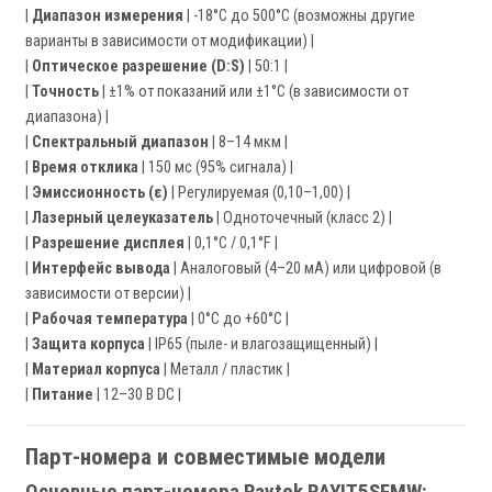
|
Диапазон измерения
| -18°C до 500°C (возможны другие
варианты в зависимости от модификации) |
|
Оптическое разрешение (D:S)
| 50:1 |
|
Точность
| ±1% от показаний или ±1°C (в зависимости от
диапазона) |
|
Спектральный диапазон
| 8–14 мкм |
|
Время отклика
| 150 мс (95% сигнала) |
|
Эмиссионность (ε)
| Регулируемая (0,10–1,00) |
|
Лазерный целеуказатель
| Одноточечный (класс 2) |
|
Разрешение дисплея
| 0,1°C / 0,1°F |
|
Интерфейс вывода
| Аналоговый (4–20 мА) или цифровой (в
зависимости от версии) |
|
Рабочая температура
| 0°C до +60°C |
|
Защита корпуса
| IP65 (пыле- и влагозащищенный) |
|
Материал корпуса
| Металл / пластик |
|
Питание
| 12–30 В DC |
Парт-номера и совместимые модели
Основные парт-номера Raytek RAYIT5SFMW: