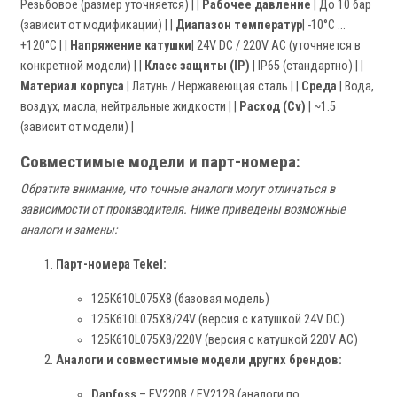
Резьбовое (размер уточняется) | |
Рабочее давление
| До 10 бар
(зависит от модификации) | |
Диапазон температур
| -10°C ...
+120°C | |
Напряжение катушки
| 24V DC / 220V AC (уточняется в
конкретной модели) | |
Класс защиты (IP)
| IP65 (стандартно) | |
Материал корпуса
| Латунь / Нержавеющая сталь | |
Среда
| Вода,
воздух, масла, нейтральные жидкости | |
Расход (Cv)
| ~1.5
(зависит от модели) |
Совместимые модели и парт-номера:
Обратите внимание, что точные аналоги могут отличаться в
зависимости от производителя. Ниже приведены возможные
аналоги и замены:
Парт-номера Tekel:
125K610L075X8 (базовая модель)
125K610L075X8/24V (версия с катушкой 24V DC)
125K610L075X8/220V (версия с катушкой 220V AC)
Аналоги и совместимые модели других брендов:
Danfoss
– EV220B / EV212B (аналоги по