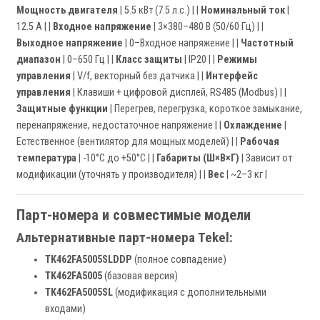
Мощность двигателя
| 5.5 кВт (7.5 л.с.) | |
Номинальный ток
|
12.5 А | |
Входное напряжение
| 3×380–480 В (50/60 Гц) | |
Выходное напряжение
| 0–Входное напряжение | |
Частотный
диапазон
| 0–650 Гц | |
Класс защиты
| IP20 | |
Режимы
управления
| V/f, векторный без датчика | |
Интерфейс
управления
| Клавиши + цифровой дисплей, RS485 (Modbus) | |
Защитные функции
| Перегрев, перегрузка, короткое замыкание,
перенапряжение, недостаточное напряжение | |
Охлаждение
|
Естественное (вентилятор для мощных моделей) | |
Рабочая
температура
| -10°C до +50°C | |
Габариты (Ш×В×Г)
| Зависит от
модификации (уточнять у производителя) | |
Вес
| ~2–3 кг |
Парт-номера и совместимые модели
Альтернативные парт-номера Tekel:
TK462FA5005SLDDP
(полное совпадение)
TK462FA5005
(базовая версия)
TK462FA5005SL
(модификация с дополнительными
входами)