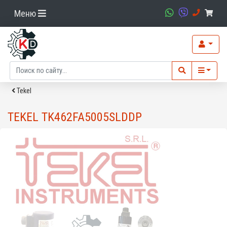
Меню
Tekel
TEKEL TK462FA5005SLDDP