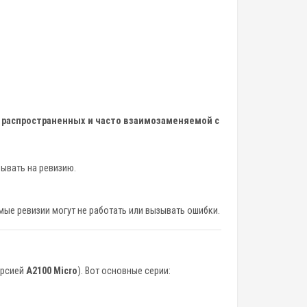
х распространенных и часто взаимозаменяемой с
зывать на ревизию.
тимые ревизии могут не работать или вызывать ошибки.
ерсией
A2100 Micro
). Вот основные серии: