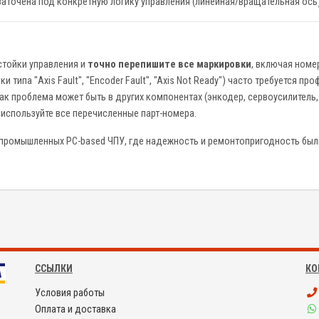
) заточена под конкретную логику управления (линейная/вращательная ось)
стойки управления и
точно перепишите все маркировки
, включая номер
 типа "Axis Fault", "Encoder Fault", "Axis Not Ready") часто требуется п
ак проблема может быть в других компонентах (энкодер, сервоусилитель,
 используйте все перечисленные парт-номера.
и промышленных PC-based ЧПУ, где надежность и ремонтопригодность бы
ССЫЛКИ
КО
Условия работы
Оплата и доставка