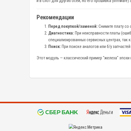
и в слот для других осей, но его прошивка (firmware
Рекомендации
Перед покупкой/заменой:
Снимите плату со 
Диагностика:
При неисправности платы (ошибки
специализированных сервисных центрах, так к
Поиск:
При поиске аналогов или б/у запчастей
Этот модуль — классический пример "железа" эпох