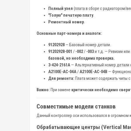
Полный узел
(плата в сборе с радиатором/ве
"Голую" печатную плату
.
Ремонтный номер
.
Основные парт-номера и аналоги:
91202928
— Базовый номер детали.
91202928-001
/
-002
/
-003
и т.д. — Ревизии ил
базовой, но необходима проверка.
3-424-2161A
— Альтернативный номер детали от 
A2100E-AC-04A
/
A2100E-AC-04B
— Функционал
Для ремонта:
Плата может содержать чипы 
Важно:
При замене
критически необходимо сверят
Совместимые модели станков
Данный контроллер оси использовался в огромном 
Обрабатывающие центры (Vertical Mach