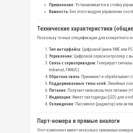
Применение:
Устанавливается в стойку управ
Важность:
Без этого модуля управление соот
Технические характеристики (общие
Поскольку точные спецификации для конкретного ном
Тип интерфейса:
Цифровой (шина VME или PCI
Управление:
Цифровой сервоконтроллер с в
Связь с сервоприводом:
Генерирует сигналы
Indramat, FANUC).
Обратная связь:
Принимает и обрабатывает с
Поддерживаемые типы осей:
Линейные оси (
Питание:
Получает низковольтное питание (+5
Индикация:
Имеет светодиоды (LED) для отобр
Охлаждение:
Пассивное (радиатор) или актив
Парт-номера и прямые аналоги
Этот компонент имеет несколько связанных номеров