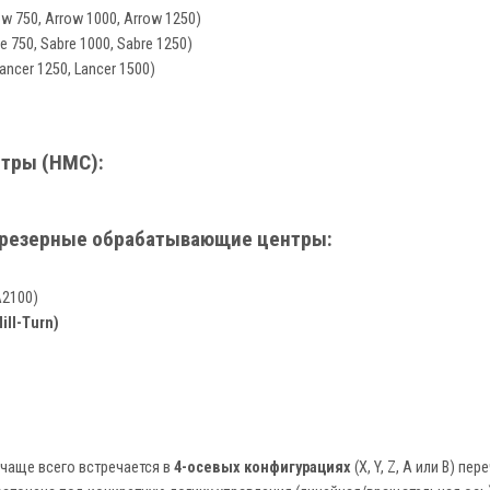
ow 750, Arrow 1000, Arrow 1250)
e 750, Sabre 1000, Sabre 1250)
ancer 1250, Lancer 1500)
тры (HMC):
-фрезерные обрабатывающие центры:
A2100)
ll-Turn)
чаще всего встречается в
4-осевых конфигурациях
(X, Y, Z, A или B) п