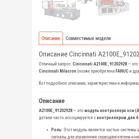
Описание
Совместимые модели
Описание Cincinnati A2100E_9120
Отличный запрос.
Cincinnati A2100E_91202928
— это
Cincinnati Milacron
(позже приобретена
FANUC
и дру
Вот подробное описание, характеристики и информа
Описание
A2100E_91202928
— это
модуль контроллера оси (A
детали часто ассоциируется с
контроллером для 4
Роль:
Этот модуль является частью системы ц
сигналы для управления серводвигателем конк