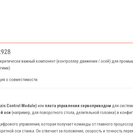
2928
 критически важный компонент (контроллер движения / осей) для промы
гими).
ция о совместимости.
xis Control Module)
или
плата управления сервоприводом
для систем
-й оси
(например, для поворотного стола, делительной головки) в конфиг
ифрового управления, которая получает команды от главного процессора
ретной оси станка. Он отвечает за положение, скорость и точность пер