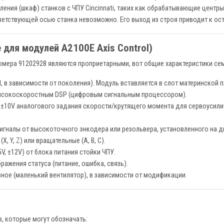
ления (шкаф) станков с ЧПУ Cincinnati, таких как обрабатывающие центры
ветствующей осью станка невозможно. Его выход из строя приводит к ос
 для модулей A2100E Axis Control)
ера 91202928 являются проприетарными, вот общие характеристики семе
, в зависимости от поколения). Модуль вставляется в слот материнской п
ысокоскоростным DSP (цифровым сигнальным процессором).
 ±10V аналогового задания скорости/крутящего момента для сервоусили
игналы от высокоточного энкодера или резольвера, установленного на дв
X, Y, Z) или вращательные (A, B, C).
V, ±12V) от блока питания стойки ЧПУ.
ажения статуса (питание, ошибка, связь).
ное (маленький вентилятор), в зависимости от модификации.
, которые могут обозначать: