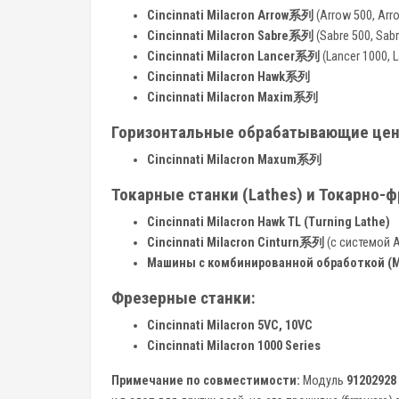
Cincinnati Milacron Arrow系列
(Arrow 500, Arr
Cincinnati Milacron Sabre系列
(Sabre 500, Sabr
Cincinnati Milacron Lancer系列
(Lancer 1000, L
Cincinnati Milacron Hawk系列
Cincinnati Milacron Maxim系列
Горизонтальные обрабатывающие цен
Cincinnati Milacron Maxum系列
Токарные станки (Lathes) и Токарно
Cincinnati Milacron Hawk TL (Turning Lathe)
Cincinnati Milacron Cinturn系列
(с системой 
Машины с комбинированной обработкой (Mi
Фрезерные станки:
Cincinnati Milacron 5VC, 10VC
Cincinnati Milacron 1000 Series
Примечание по совместимости:
Модуль
91202928