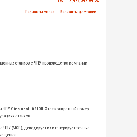
тел. +7(499)347-04-82
Варианты оплат
Варианты доставки
шленных станков с ЧПУ производства компании
ы ЧПУ
Cincinnati A2100
. Этот конкретный номер
урациях станков.
 ЧПУ (MCP), декодирует их и генерирует точные
емещения.