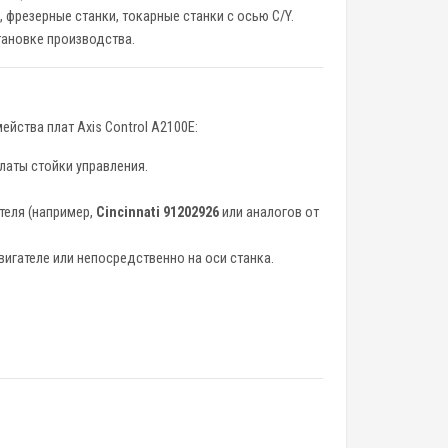
, фрезерные станки, токарные станки с осью C/Y.
тановке производства.
йства плат Axis Control A2100E:
латы стойки управления.
теля (например,
Cincinnati 91202926
или аналогов от
игателе или непосредственно на оси станка.