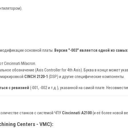
нтилятором).
и модификации основной платы.
Версия "-003" является одной из самы
Cincinnati Milacron.
ьное обозначение (Axis Controller for 4th Axis). Буква в конце может ука
с маркировкой
CINCH 2120-1
(DSP) и другие специфические компоненты.
ься с ревизией
(-001, -002 и т.д.), указанной на самой плате. Несовмес
количестве станков с системой ЧПУ
Cincinnati A2100
(и её более новой в
ining Centers - VMC):