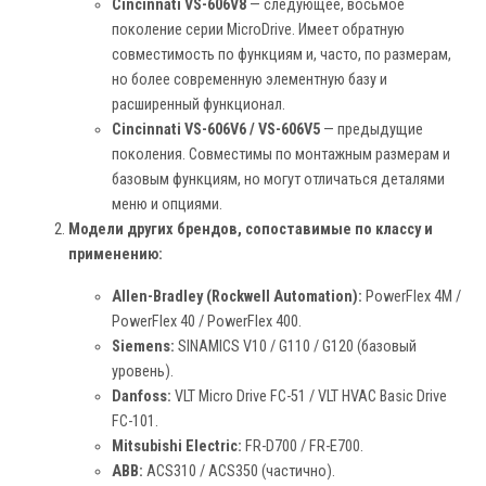
Cincinnati VS-606V8
— следующее, восьмое
поколение серии MicroDrive. Имеет обратную
совместимость по функциям и, часто, по размерам,
но более современную элементную базу и
расширенный функционал.
Cincinnati VS-606V6 / VS-606V5
— предыдущие
поколения. Совместимы по монтажным размерам и
базовым функциям, но могут отличаться деталями
меню и опциями.
Модели других брендов, сопоставимые по классу и
применению:
Allen-Bradley (Rockwell Automation):
PowerFlex 4M /
PowerFlex 40 / PowerFlex 400.
Siemens:
SINAMICS V10 / G110 / G120 (базовый
уровень).
Danfoss:
VLT Micro Drive FC-51 / VLT HVAC Basic Drive
FC-101.
Mitsubishi Electric:
FR-D700 / FR-E700.
ABB:
ACS310 / ACS350 (частично).