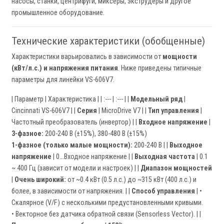
насосы, станки, центрифуги, миксеры, экструдеры и другое
промышленное оборудование.
Технические характеристики (обобщенные)
Характеристики варьировались в зависимости от
мощности
(кВт/л.с.) и напряжения питания
. Ниже приведены типичные
параметры для линейки VS-606V7.
| Параметр | Характеристика | | :--- | :--- | |
Модельный ряд
|
Cincinnati VS-606V7 | |
Серия
| MicroDrive V7 | |
Тип управления
|
Частотный преобразователь (инвертор) | |
Входное напряжение
|
3-фазное:
200-240 В (±15%), 380-480 В (±15%)
1-фазное (только малые мощности):
200-240 В | |
Выходное
напряжение
| 0...Входное напряжение | |
Выходная частота
| 0.1
~ 400 Гц (зависит от модели и настроек) | |
Диапазон мощностей
|
Очень широкий:
от ~0.4 кВт (0.5 л.с.) до ~315 кВт (400 л.с.) и
более, в зависимости от напряжения. | |
Способ управления
| •
Скалярное (V/F) с несколькими предустановленными кривыми.
• Векторное без датчика обратной связи (Sensorless Vector). | |