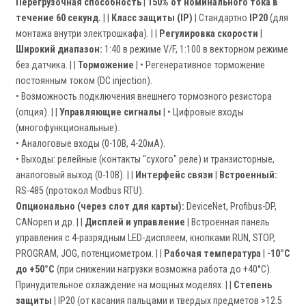
Перегрузочная способность
|
150% от номинального тока в
течение 60 секунд.
| |
Класс защиты (IP)
| Стандартно
IP20
(для
монтажа внутри электрошкафа). | |
Регулировка скорости
|
Широкий диапазон:
1:40 в режиме V/F, 1:100 в векторном режиме
без датчика. | |
Торможение
| • Регенеративное торможение
постоянным током (DC injection).
• Возможность подключения внешнего тормозного резистора
(опция). | |
Управляющие сигналы
| • Цифровые входы
(многофункциональные).
• Аналоговые входы (0-10В, 4-20мА).
• Выходы: релейные (контакты "сухого" реле) и транзисторные,
аналоговый выход (0-10В). | |
Интерфейс связи
|
Встроенный:
RS-485 (протокол Modbus RTU).
Опционально (через слот для карты):
DeviceNet, Profibus-DP,
CANopen и др. | |
Дисплей и управление
| Встроенная панель
управления с 4-разрядным LED-дисплеем, кнопками RUN, STOP,
PROGRAM, JOG, потенциометром. | |
Рабочая температура
|
-10°C
до +50°C
(при снижении нагрузки возможна работа до +40°C).
Принудительное охлаждение на мощных моделях. | |
Степень
защиты
| IP20 (от касания пальцами и твердых предметов >12.5