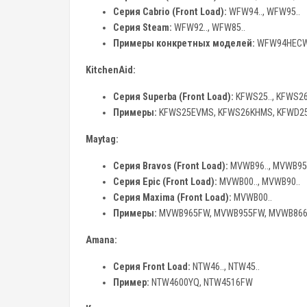
Серия Cabrio (Front Load):
WFW94.., WFW95..
Серия Steam:
WFW92.., WFW85..
Примеры конкретных моделей:
WFW94HECW,
KitchenAid:
Серия Superba (Front Load):
KFWS25.., KFWS26.
Примеры:
KFWS25EVMS, KFWS26KHMS, KFWD2
Maytag:
Серия Bravos (Front Load):
MVWB96.., MVWB95..
Серия Epic (Front Load):
MVWB00.., MVWB90..
Серия Maxima (Front Load):
MVWB00..
Примеры:
MVWB965FW, MVWB955FW, MVWB866
Amana:
Серия Front Load:
NTW46.., NTW45..
Пример:
NTW4600YQ, NTW4516FW