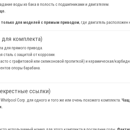
дание воды из бака в полость с подшипниками и двигателем.
цо.
н
только для моделей с прямым приводом
, где двигатель расположен 
 для комплекта)
а для прямого привода.
 сталь с защитой от коррозии.
асто с графитовой или силиконовой пропиткой) и керамическая/карбидн
ентов опоры барабана.
рекрестные ссылки)
Whirlpool Corp. для одного и того же или очень похожего комплекта.
Чаще
и.
сто используемый номер для этого комплекта в последние годы.
Фактич