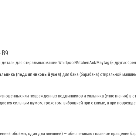
-B9
деталь для стиральных машин Whirlpool/KitchenAid/Maytag (и других бренд
альника (подшипниковый узел)
для бака (барабана) стиральной машин
изношенных или поврежденных подшипников и сальника (уплотнения) в с
дается сильным шумом, грохотом, вибрацией при отжиме, а при поврежде
ренней обоймы, один для внешней) — обеспечивают плавное вращение бар