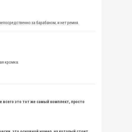
непосредственно за барабаном, и нет ремня.
ая кромка.
 всего это тот же самый комплект, просто
ески, это основной номер, на который стоит