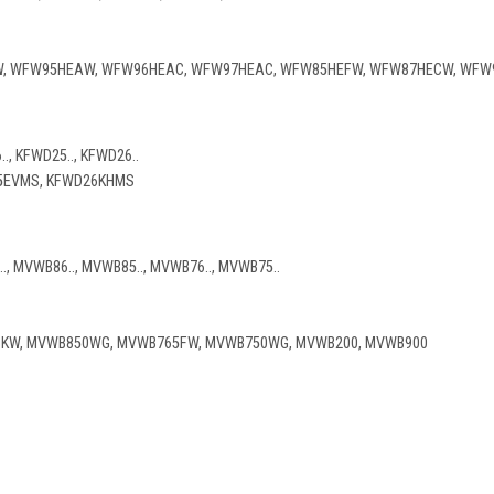
 WFW95HEAW, WFW96HEAC, WFW97HEAC, WFW85HEFW, WFW87HECW, WFW9
., KFWD25.., KFWD26..
5EVMS, KFWD26KHMS
, MVWB86.., MVWB85.., MVWB76.., MVWB75..
KW, MVWB850WG, MVWB765FW, MVWB750WG, MVWB200, MVWB900