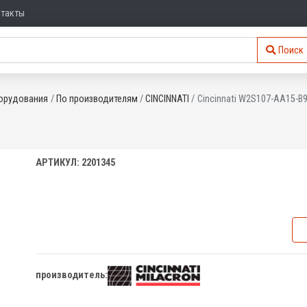
нтакты
Поиск
орудования
По производителям
CINCINNATI
Cincinnati W2S107-AA15-B
АРТИКУЛ: 2201345
производитель: