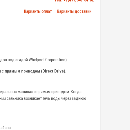
тел. +7(499)347-04-82
Варианты оплат
Варианты доставки
ов под эгидой Whirlpool Corporation).
ы с
прямым приводом (Direct Drive)
.
тиральных машинах с прямым приводом. Когда
нии сальника возникает течь воды через заднюю
абана.