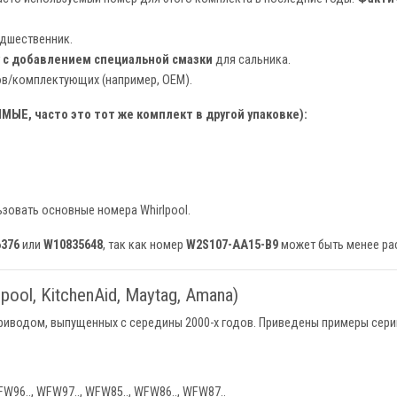
дшественник.
т
с добавлением специальной смазки
для сальника.
в/комплектующих (например, OEM).
ЫЕ, часто это тот же комплект в другой упаковке):
зовать основные номера Whirlpool.
376
или
W10835648
, так как номер
W2S107-AA15-B9
может быть менее рас
ol, KitchenAid, Maytag, Amana)
иводом, выпущенных с середины 2000-х годов. Приведены примеры сери
W96.., WFW97.., WFW85.., WFW86.., WFW87..