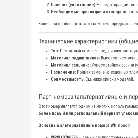
Сальник (уплотнение)
— предотвращает попа
Необходимые прокладки и стопорное коль
Ключевая особенность: этот комплект предназначе
Технические характеристики (общие
Тип:
Ремонтный комплект подшипникового узл
Материал подшипников:
Высококачественная
Материал сальника:
Износостойкая резина (ч
Назначение:
Полная замена изношенных элем
Совместимость:
См. ниже списки моделей.
Парт-номера (альтернативные и пе
Этот номер является одним из многих, используемых 
более новый или региональный вариант упаковк
Основные альтернативные номера Whirlpool:
WPW10706376
— самый распространенный и ча