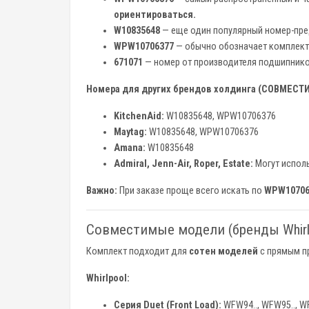
ориентироваться.
W10835648
— еще один популярный номер-пре
WPW10706377
— обычно обозначает комплек
671071
— номер от производителя подшипнико
Номера для других брендов холдинга (СОВМЕСТИМ
KitchenAid:
W10835648, WPW10706376
Maytag:
W10835648, WPW10706376
Amana:
W10835648
Admiral, Jenn-Air, Roper, Estate:
Могут исполь
Важно:
При заказе проще всего искать по
WPW10706
Совместимые модели (бренды Whirlpo
Комплект подходит для
сотен моделей
с прямым пр
Whirlpool:
Серия Duet (Front Load):
WFW94.., WFW95.., WF