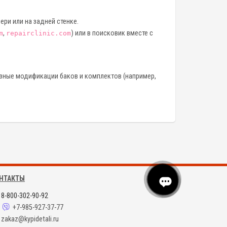
ери или на задней стенке.
,
) или в поисковик вместе с
m
repairclinic.com
азные модификации баков и комплектов (например,
НТАКТЫ
8-800-302-90-92
+7-985-927-37-77
zakaz@kypidetali.ru