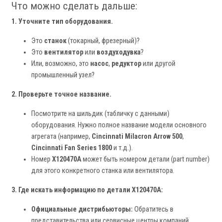
Что можно сделать дальше:
1. Уточните тип оборудования.
Это
станок
(токарный, фрезерный)?
Это
вентилятор
или
воздуходувка
?
Или, возможно, это
насос
,
редуктор
или другой
промышленный узел?
2. Проверьте точное название.
Посмотрите на шильдик (табличку с данными)
оборудования. Нужно полное название модели основного
агрегата (например,
Cincinnati Milacron Arrow 500
,
Cincinnati Fan Series 1800
и т.д.).
Номер
X120470A
может быть номером детали (part number)
для этого конкретного станка или вентилятора.
3. Где искать информацию по детали X120470A:
Официальные дистрибьюторы:
Обратитесь в
представительства или сервисные центры компаний