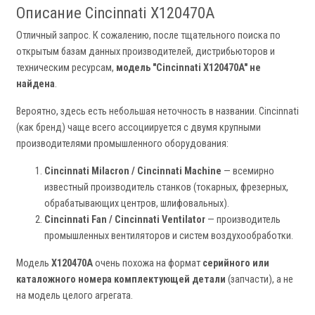
Описание Cincinnati X120470A
Отличный запрос. К сожалению, после тщательного поиска по
открытым базам данных производителей, дистрибьюторов и
техническим ресурсам,
модель "Cincinnati X120470A" не
найдена
.
Вероятно, здесь есть небольшая неточность в названии. Cincinnati
(как бренд) чаще всего ассоциируется с двумя крупными
производителями промышленного оборудования:
Cincinnati Milacron / Cincinnati Machine
— всемирно
известный производитель станков (токарных, фрезерных,
обрабатывающих центров, шлифовальных).
Cincinnati Fan / Cincinnati Ventilator
— производитель
промышленных вентиляторов и систем воздухообработки.
Модель
X120470A
очень похожа на формат
серийного или
каталожного номера комплектующей детали
(запчасти), а не
на модель целого агрегата.