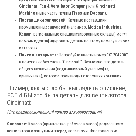
Cincinnati Fan & Ventilator Company
или
Cincinnati
Machine
(ныне часть группы
Fives
или
Doosan
).
Поставщики запчастей:
Крупные поставщики
промышленных запчастей (например,
Motion Industries
,
Kaman
, региональные специализированные склады) могут
помочь идентифицировать деталь по этому номеру в своих
каталогах.
Поиск в интернете:
Попробуйте ввести номер
"X120470A"
в поисковик без слова "Cincinnati". Возможно, это деталь
общего назначения (подшипниковый узел, муфта,
крыльчатка), которую производит сторонняя компания.
Пример, как могло бы выглядеть описание,
ЕСЛИ БЫ это была деталь для вентилятора
Cincinnati:
(Это предположительный пример для иллюстрации)
Описание:
Колесо (крыльчатка, рабочее колесо) радиального
вентилятора с загнутыми вперед лопатками. Изготовлено из