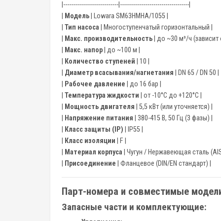
|----------------------------|-----------------------------------|
|
Модель
| Lowara SM63HMHA/1055 |
|
Тип насоса
| Многоступенчатый горизонтальный |
|
Макс. производительность
| до ~30 м³/ч (зависит 
|
Макс. напор
| до ~100 м |
|
Количество ступеней
| 10 |
|
Диаметр всасывания/нагнетания
| DN 65 / DN 50 |
|
Рабочее давление
| до 16 бар |
|
Температура жидкости
| от -10°C до +120°C |
|
Мощность двигателя
| 5,5 кВт (или уточняется) |
|
Напряжение питания
| 380-415 В, 50 Гц (3 фазы) |
|
Класс защиты (IP)
| IP55 |
|
Класс изоляции
| F |
|
Материал корпуса
| Чугун / Нержавеющая сталь (AIS
|
Присоединение
| Фланцевое (DIN/EN стандарт) |
Парт-номера и совместимые модели
Запасные части и комплектующие: