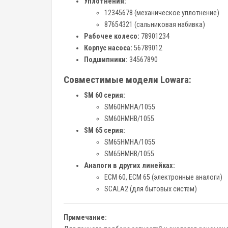
Уплотнения:
12345678 (механическое уплотнение)
87654321 (сальниковая набивка)
Рабочее колесо:
78901234
Корпус насоса:
56789012
Подшипники:
34567890
Совместимые модели Lowara:
SM 60 серия:
SM60HMHA/1055
SM60HMHB/1055
SM 65 серия:
SM65HMHA/1055
SM65HMHB/1055
Аналоги в других линейках:
ECM 60, ECM 65 (электронные аналоги)
SCALA2 (для бытовых систем)
Примечание: