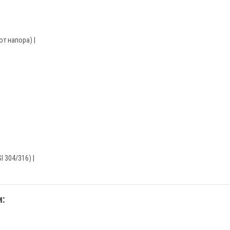
от напора) |
I 304/316) |
: