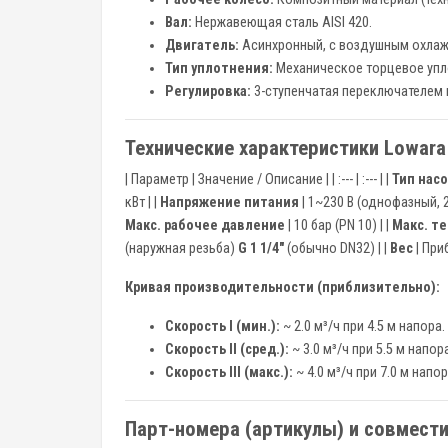
Вал:
Нержавеющая сталь AISI 420.
Двигатель:
Асинхронный, с воздушным охлажд
Тип уплотнения:
Механическое торцевое упло
Регулировка:
3-ступенчатая переключателем 
Технические характеристики Lowar
| Параметр | Значение / Описание | | :--- | :--- | |
Тип насо
кВт | |
Напряжение питания
| 1~230 В (однофазный, 22
Макс. рабочее давление
| 10 бар (PN 10) | |
Макс. т
(наружная резьба)
G 1 1/4"
(обычно DN32) | |
Вес
| Приб
Кривая производительности (приблизительно):
Скорость I (мин.):
~ 2.0 м³/ч при 4.5 м напора.
Скорость II (сред.):
~ 3.0 м³/ч при 5.5 м напор
Скорость III (макс.):
~ 4.0 м³/ч при 7.0 м напор
Парт-номера (артикулы) и совмест