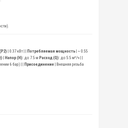
сти).
(P2)
| 0.37 кВт | |
Потребляемая мощность
| ~ 0.55
Q)
|
Напор (H):
до 7.5 м
Расход (Q):
до 5.5 м³/ч | |
нии 6 бар) | |
Присоединение
| Внешняя резьба