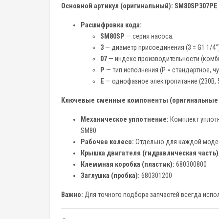
Основной артикул (оригинальный):
SM80SP307PE
Расшифровка кода:
SM80SP
— серия насоса.
3
— диаметр присоединения (3 = G1 1/4")
07
— индекс производительности (комби
P
— тип исполнения (P = стандартное, чу
E
— однофазное электропитание (230В, 
Ключевые сменные компоненты (оригинальные н
Механическое уплотнение:
Комплект уплотн
SM80.
Рабочее колесо:
Отдельно для каждой моде
Крышка двигателя (гидравлическая часть)
Клеммная коробка (пластик):
680300800
Заглушка (пробка):
680301200
Важно:
Для точного подбора запчастей всегда испо