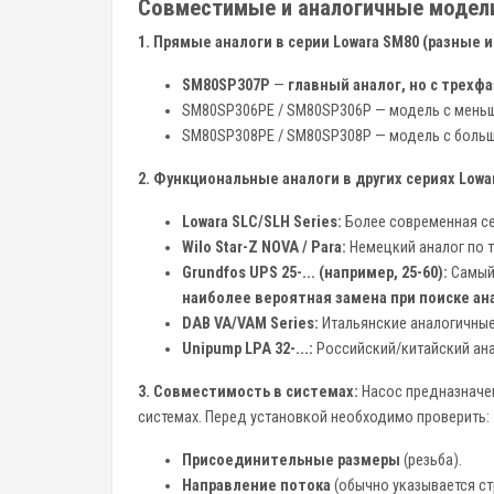
Совместимые и аналогичные модел
1. Прямые аналоги в серии Lowara SM80 (разные 
SM80SP307P
—
главный аналог, но с трех
SM80SP306PE / SM80SP306P — модель с меньш
SM80SP308PE / SM80SP308P — модель с больш
2. Функциональные аналоги в других сериях Lowa
Lowara SLC/SLH Series:
Более современная се
Wilo Star-Z NOVA / Para:
Немецкий аналог по т
Grundfos UPS 25-... (например, 25-60):
Самый 
наиболее вероятная замена при поиске ан
DAB VA/VAM Series:
Итальянские аналогичные
Unipump LPA 32-...:
Российский/китайский ана
3. Совместимость в системах:
Насос предназначе
системах. Перед установкой необходимо проверить:
Присоединительные размеры
(резьба).
Направление потока
(обычно указывается ст