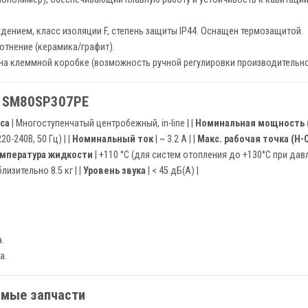
ением, класс изоляции F, степень защиты IP44. Оснащен термозащитой.
тнение (керамика/графит).
на клеммной коробке (возможность ручной регулировки производительно
a SM80SP307PE
са
| Многоступенчатый центробежный, in-line | |
Номинальная мощность 
0-240В, 50 Гц) | |
Номинальный ток
| ~ 3.2 А | |
Макс. рабочая точка (H-
емпература жидкости
| +110 °C (для систем отопления до +130°C при давле
лизительно 8.5 кг | |
Уровень звука
| < 45 дБ(А) |
а.
а.
имые запчасти