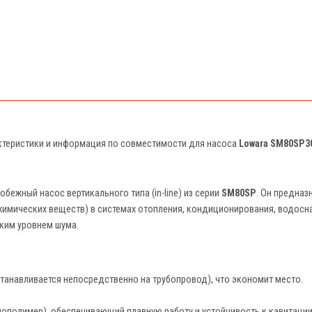
актеристики и информация по совместимости для насоса
Lowara SM80SP3
бежный насос вертикального типа (in-line) из серии
SM80SP
. Он предназ
 химических веществ) в системах отопления, кондиционирования, водосн
ким уровнем шума.
устанавливается непосредственно на трубопровод), что экономит место.
ополимер), обеспечивающий плавную работу и устойчивость к кавитации