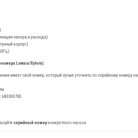
.
нация напора и расхода).
гунный корпус).
50Гц).
омера Lowara/Xylem):
ения имеет свой номер, который лучше уточнять по серийному номеру на
ли.
:
680300700
льзуйте
серийный номер
конкретного насоса.