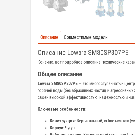
Описание
Совместимые модели
Описание Lowara SM80SP307PE
Конечно, вот подробное описание, технические хар
Общее описание
Lowara SM80SP307PE
— это многоступенчатый центро
горячей воды (без абразивных частиц и агрессивных
своей высокой эффективностью, надежностью и низ
Ключевые особенности:
Конструкция:
Вертикальный, in-line монтаж (
Корпус:
Чугун.
Рабочее колесо:
Композитный материал (техн