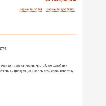
тел. +7(499)347-04-82
Варианты оплат
Варианты доставки
07PE
.
начен для перекачивания чистой, холодной или
абжения и циркуляции. Насосы этой серии известны
.