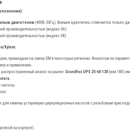
и
исполнения):
фазным двигателем
(400В, 50Гц). Внешне идентичен, отличается только дв
ей производительностью (индекс 06).
ей производительностью (индекс 08).
ra/Xylem:
рия, пришедшая на смену SM в некоторых регионах. Аналогом по параме
ипу и применению.
распространенный аналог на рынке.
Grundfos UPS 25-60 130
(или 180) и
алога.
 насосы.
лог.
н для замены устаревших циркуляционных насосов с резьбовым присое
релкой на корпусе).