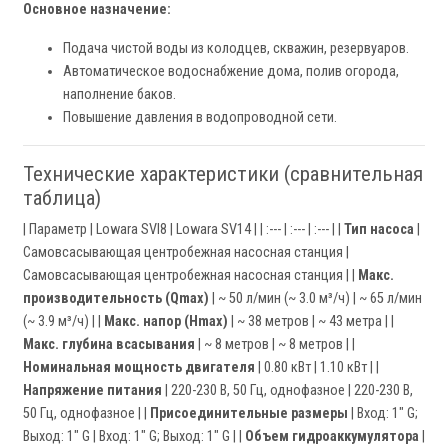
Основное назначение:
Подача чистой воды из колодцев, скважин, резервуаров.
Автоматическое водоснабжение дома, полив огорода,
наполнение баков.
Повышение давления в водопроводной сети.
Технические характеристики (сравнительная
таблица)
| Параметр | Lowara SVI8 | Lowara SV14 | | :--- | :--- | :--- | |
Тип насоса
|
Самовсасывающая центробежная насосная станция |
Самовсасывающая центробежная насосная станция | |
Макс.
производительность (Qmax)
| ~ 50 л/мин (~ 3.0 м³/ч) | ~ 65 л/мин
(~ 3.9 м³/ч) | |
Макс. напор (Hmax)
| ~ 38 метров | ~ 43 метра | |
Макс. глубина всасывания
| ~ 8 метров | ~ 8 метров | |
Номинальная мощность двигателя
| 0.80 кВт | 1.10 кВт | |
Напряжение питания
| 220-230 В, 50 Гц, однофазное | 220-230 В,
50 Гц, однофазное | |
Присоединительные размеры
| Вход: 1" G;
Выход: 1" G | Вход: 1" G; Выход: 1" G | |
Объем гидроаккумулятора
|