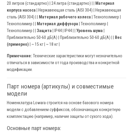
20 литров (стандартно) | 24 литра (стандартно) | |
Материал
корпуса насоса
| Нержавеющая сталь (AISI 304) | Нержавеющая
сталь (AISI 304) | |
Материал рабочего колеса
| Технополимер |
Технополимер | |
Материал диффузора
| Технополимер |
Технополимер | |
Защита
| IP44 | IP44 | |
Уровень шума
|
Приблизительно 50-60 дБ(А) | Приблизительно 50-60 дБ(А) | |
Вес
(примерно)
| ~ 15 кг | ~ 18 кг |
Примечание:
Технические характеристики могут незначительно
отличаться в зависимости от года производства и конкретной
модификации.
Парт номера (артикулы) и совместимые
модели
Номенклатура Lowara строится на основе базового номера
модели с добавлением суффиксов, обозначающих конкретную
комплектацию (например, наличие защиты от сухого хода).
Основные парт номера: