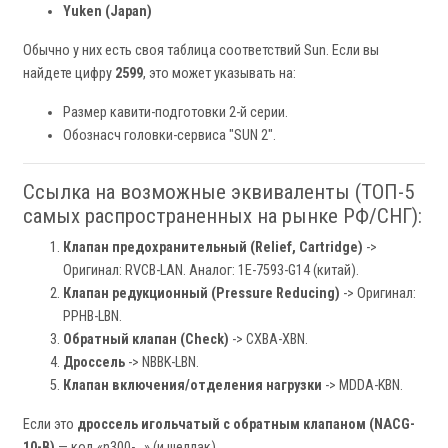
Yuken (Japan)
Обычно у них есть своя таблица соответствий Sun. Если вы
найдете цифру
2599
, это может указывать на:
Размер кавити-подготовки 2-й серии.
Обознасч головки-сервиса "SUN 2".
Ссылка на возможные эквиваленты (ТОП-5
самых распространенных на рынке РФ/СНГ):
Клапан предохранительный (Relief, Cartridge)
->
Оригинал: RVCB-LAN. Аналог: 1E-7593-G14 (китай).
Клапан редукционный (Pressure Reducing)
-> Оригинал:
PPHB-LBN.
Обратный клапан (Check)
-> CXBA-XBN.
Дроссель
-> NBBK-LBN.
Клапан включения/отделения нагрузки
-> MDDA-KBN.
Если это
дроссель игольчатый с обратным клапаном (NACG-
10-B)
— код «n300-…» (и шеллак)