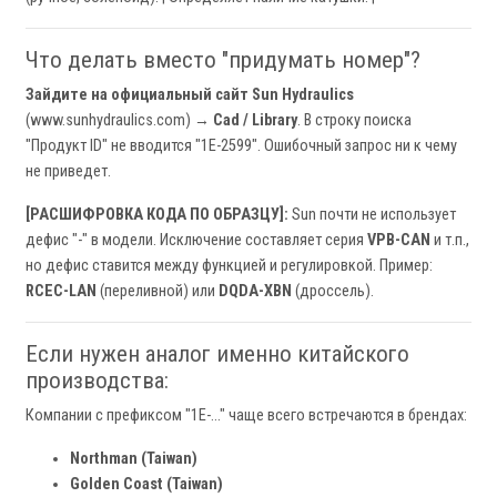
Что делать вместо "придумать номер"?
Зайдите на официальный сайт Sun Hydraulics
(www.sunhydraulics.com) →
Cad / Library
. В строку поиска
"Продукт ID" не вводится "1E-2599". Ошибочный запрос ни к чему
не приведет.
[РАСШИФРОВКА КОДА ПО ОБРАЗЦУ]:
Sun почти не использует
дефис "-" в модели. Исключение составляет серия
VPB-CAN
и т.п.,
но дефис ставится между функцией и регулировкой. Пример:
RCEC-LAN
(переливной) или
DQDA-XBN
(дроссель).
Если нужен аналог именно китайского
производства:
Компании с префиксом "1E-..." чаще всего встречаются в брендах:
Northman (Taiwan)
Golden Coast (Taiwan)