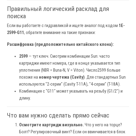
Правильный логический расклад для
поиска
Если вы работаете с гидравликой и ищете аналог под кодом
1E-
2599-G11
, обратите внимание на такие признаки:
Расшифровка (предположительно китайского клона):
2599
— тут ключ. Смотрим комбинации Sun: часто
картриджи имеют номера, где в конце указывается тип
уплотнения (NBR = Buna-N, V = Viton). Число2599 больше
похоже на
номер чертежа (Cavity)
. Для стандартных Sun
используются "2-серии" (Cavity T-11A), "4-серии" (T-18A).
Комбинация с "G11" может указывать на резьбу (G1/2") и
длину.
Что вам нужно сделать прямо сейчас
Осмотрите картридж визуально.
Что у него на торце?
Болт? Регулировочный винт? Если он ввинчивается в блок