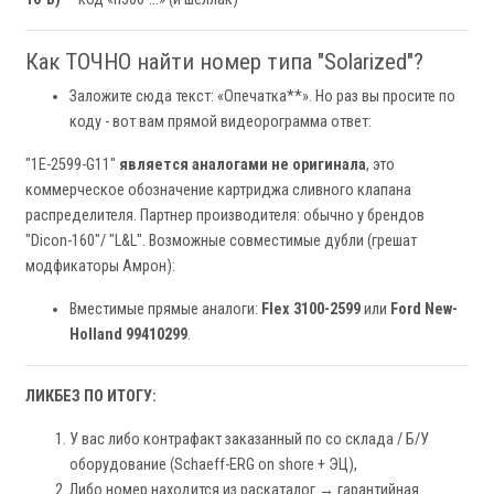
Как ТОЧНО найти номер типа "Solarized"?
Заложите сюда текст: «Опечатка**». Но раз вы просите по
коду - вот вам прямой видеорограмма ответ:
"1E-2599-G11"
является аналогами не оригинала
, это
коммерческое обозначение картриджа сливного клапана
распределителя. Партнер производителя: обычно у брендов
"Dicon-160"/ "L&L". Возможные совместимые дубли (грешат
модфикаторы Амрон):
Вместимые прямые аналоги:
Flex 3100-2599
или
Ford New-
Holland 99410299
.
ЛИКБЕЗ ПО ИТОГУ:
У вас либо контрафакт заказанный по со склада / Б/У
оборудование (Schaeff-ERG on shore + ЭЦ),
Либо номер находится из раскаталог → гарантийная