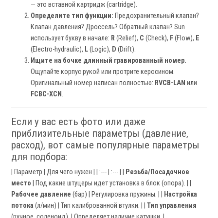
— это вставной картридж (cartridge).
Определите тип функции:
Предохранительный клапан?
Клапан давления? Дроссель? Обратный клапан? Sun
использует букву в начале:
R
(Relief),
C
(Check),
F
(Flow),
E
(Electro-hydraulic),
L
(Logic),
D
(Drift).
Ищите на бочке длинный гравированный номер.
Ощупайте корпус рукой или протрите керосином.
Оригинальный номер написан полностью:
RVCB-LAN
или
FCBC-XCN
.
Если у вас есть фото или даже
приблизительные параметры (давление,
расход), вот самые популярные параметры
для подбора:
| Параметр | Для чего нужен | | :--- | :--- | |
Резьба/Посадочное
место
| Под какие штуцеры идет установка в блок (опора). | |
Рабочее давление
(бар) | Регулировка пружины. | |
Настройка
потока
(л/мин) | Тип калиброванной втулки. | |
Тип управления
(ручное, соленоид). | Определяет наличие катушки. |