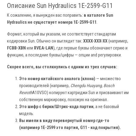
Описание Sun Hydraulics 1E-2599-G11
К сожалению, я вынужден вас поправить:
в каталоге Sun
Hydraulics не существует номера 1E-2599-G11
.
Формат, который вы указали, не соответствует стандартам
кодировки Sun. Обычно он выглядит так:
XXXX-XXX-XX
(например,
FCBB-XBN
или
RVEA-LAN
), где первые буквы обозначают серию и
функцию, а последние буквы/цифры — опции and регулировки.
Скорее всего, вы столкнулись с одним из трех случаев:
Это номер китайского аналога (клона)
— множество
производителей (например,
Chengdu Huayang
,
Bosch
Rexroth
A10VSO) копируют картриджи Sun и присваивают им
собственную маркировку, похожую на оригинал.
Это шифр с бирки/Штрих-кода партии
, а не базовый
модель.
Вы имели в виду перевернутый номер где-то
(например 1E-2599 это партия, G11 - код покрытия).