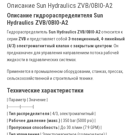
Описание Sun Hydraulics ZVB/0BI0-A2
Описание гидрораспределителя Sun
Hydraulics ZVB/0BI0-A2
Гидрораспределитель
Sun Hydraulics ZVB/0BI0-A2
относится к
серии
ZVB
и представляет собой
3-позиционный, 4-линейный
(4/3) электромагнитный клапан с закрытым центром
. Он
предназначен для управления направлением потока рабочей
жидкости в гидравлических системах.
Применяется в промышленном оборудовании, станках, прессах,
сельскохозяйственной и строительной технике.
Технические характеристики
| Параметр | Значение |
|----------|----------|
|
Тип распределителя
| 4/3, электромагнитный |
|
Рабочее давление (макс.)
| 350 bar (5000 psi) |
|
Пропускная способность
| До 30 л/мин (7.9 GPM) |
|
Тип управления
| Электромагнитное (соленоидное) |