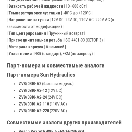
|
Вязкость рабочей жидкости
| 10–600 сСт |
|
Температура эксплуатации
| -40°C до +120°C |
|
Напряжение катушки
| 12V DC, 24V DC, 110V AC, 220V AC (в
зависимости от модификации) |
|
Тип центрирования
| Пружинный возврат |
|
Присоединительная резьба
| ISO 4401-03 (CETOP 3) |
|
Материал корпуса
| Алюминий |
|
Уплотнения
| NBR (стандарт), FKM (по запросу) |
Парт-номера и совместимые аналоги
Парт-номера Sun Hydraulics
ZVB/0BI0-A2
(базовая модель)
ZVB/0BI0-A2-12
(12V DC)
ZVB/0BI0-A2-24
(24V DC)
ZVB/0BI0-A2-110
(110V AC)
ZVB/0BI0-A2-220
(220V AC)
Совместимые аналоги других производителей
Bosch Rexroth 4WE 6 E6X/EG24N9K4