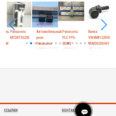
гатель
Panasonic
Автомобильный
Panasonic
Вилка
P
MCDKT3520E
реле
PLC FPG-
VW3M8122R30
F
L1U2M
Panasonic
COM2
YDM30200447
ACTB2LH3A23...
AFPG802
17-pin 20-...
N
E
ССЫЛКИ
КОНТАКТЫ