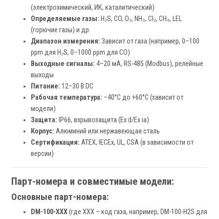
(электрохимический, ИК, каталитический)
Определяемые газы:
H₂S, CO, O₂, NH₃, Cl₂, CH₄, LEL
(горючие газы) и др.
Диапазон измерения:
Зависит от газа (например, 0–100
ppm для H₂S, 0–1000 ppm для CO)
Выходные сигналы:
4–20 мА, RS-485 (Modbus), релейные
выходы
Питание:
12–30 В DC
Рабочая температура:
–40°C до +60°C (зависит от
модели)
Защита:
IP66, взрывозащита (Ex d/Ex ia)
Корпус:
Алюминий или нержавеющая сталь
Сертификация:
ATEX, IECEx, UL, CSA (в зависимости от
версии)
Парт-номера и совместимые модели:
Основные парт-номера:
DM-100-XXX
(где XXX – код газа, например, DM-100-H2S для