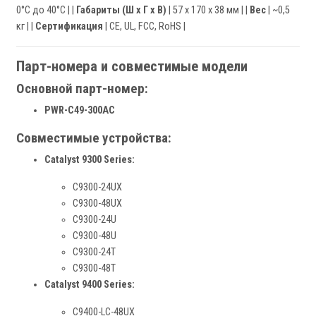
0°C до 40°C | |
Габариты (Ш x Г x В)
| 57 x 170 x 38 мм | |
Вес
| ~0,5
кг | |
Сертификация
| CE, UL, FCC, RoHS |
Парт-номера и совместимые модели
Основной парт-номер:
PWR-C49-300AC
Совместимые устройства:
Catalyst 9300 Series:
C9300-24UX
C9300-48UX
C9300-24U
C9300-48U
C9300-24T
C9300-48T
Catalyst 9400 Series:
C9400-LC-48UX