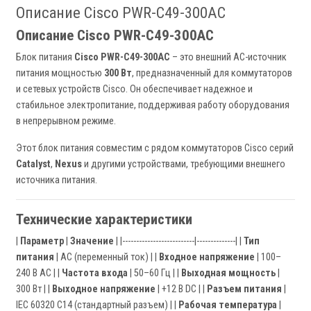
Описание Cisco PWR-C49-300AC
Описание Cisco PWR-C49-300AC
Блок питания
Cisco PWR-C49-300AC
– это внешний AC-источник
питания мощностью
300 Вт
, предназначенный для коммутаторов
и сетевых устройств Cisco. Он обеспечивает надежное и
стабильное электропитание, поддерживая работу оборудования
в непрерывном режиме.
Этот блок питания совместим с рядом коммутаторов Cisco серий
Catalyst
,
Nexus
и другими устройствами, требующими внешнего
источника питания.
Технические характеристики
|
Параметр
|
Значение
| |--------------------------|--------------| |
Тип
питания
| AC (переменный ток) | |
Входное напряжение
| 100–
240 В AC | |
Частота входа
| 50–60 Гц | |
Выходная мощность
|
300 Вт | |
Выходное напряжение
| +12 В DC | |
Разъем питания
|
IEC 60320 C14 (стандартный разъем) | |
Рабочая температура
|