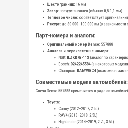
Шестигранник:
16 мм
Зазор:
предустановлен (обычно 0,8-1,1 мм)
Тепловое число:
соответствует оригинальны
Ресурс:
до 80 000–100 000 км (в зависимости 
Парт-номера и аналоги:
Оригинальный номер Denso:
557888
Аналоги и перекрестные номера:
NGK:
ILZKR7B-11S
(аналог по характери
Bosch:
0242245584
(в некоторых моделя
Champion:
RA6YWBC4
(возможная замен
Совместимые модели автомобилей:
Свеча Denso 557888 применяется в ряде автомобилей
Toyota:
Camry (2012–2017, 2.5L)
RAV4 (2013–2018, 2.5L)
Highlander (2014–2019, 2.7L, 3.5L)