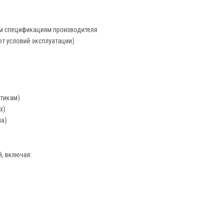
м спецификациям производителя
от условий эксплуатации)
стикам)
х)
а)
, включая: