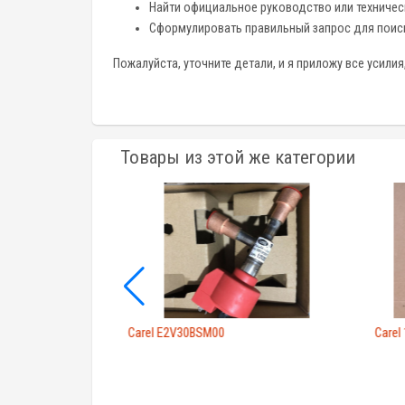
Найти официальное руководство или техничес
Сформулировать правильный запрос для поиск
Пожалуйста, уточните детали, и я приложу все усили
Товары из этой же категории
3Z7LR20)
Carel E2V30BSM00
Carel