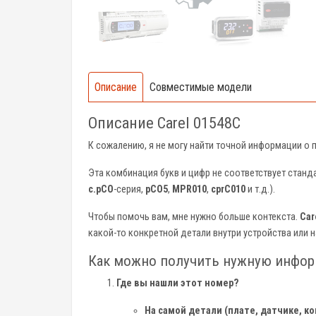
Описание
Совместимые модели
Описание Carel 01548C
К сожалению, я не могу найти точной информации о
Эта комбинация букв и цифр не соответствует станд
c.pCO
-серия,
pCO5
,
MPR010
,
cprC010
и т.д.).
Чтобы помочь вам, мне нужно больше контекста.
Car
какой-то конкретной детали внутри устройства или н
Как можно получить нужную инфо
Где вы нашли этот номер?
На самой детали (плате, датчике, к