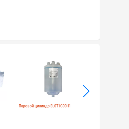
Паровой цилиндр BL0T1C00H1
Carel NTC060WH01