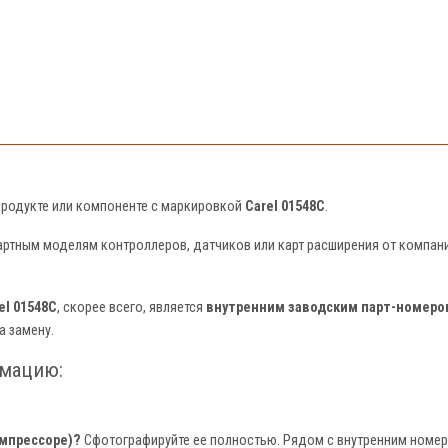
 продукте или компоненте с маркировкой
Carel 01548C
.
артным моделям контроллеров, датчиков или карт расширения от компани
el 01548C
, скорее всего, является
внутренним заводским парт-номером
а замену.
рмацию:
омпрессоре)?
Сфотографируйте ее полностью. Рядом с внутренним номер