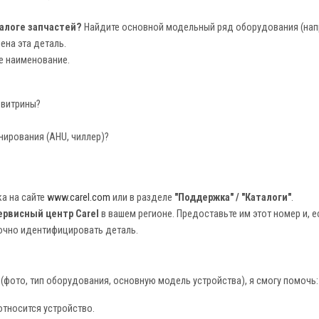
талоге запчастей?
Найдите основной модельный ряд оборудования (напр
ена эта деталь.
е наименование.
 витрины?
ирования (AHU, чиллер)?
а на сайте
www.carel.com
или в разделе
"Поддержка" / "Каталоги"
.
ервисный центр Carel
в вашем регионе. Предоставьте им этот номер и, 
точно идентифицировать деталь.
фото, тип оборудования, основную модель устройства), я смогу помочь:
относится устройство.