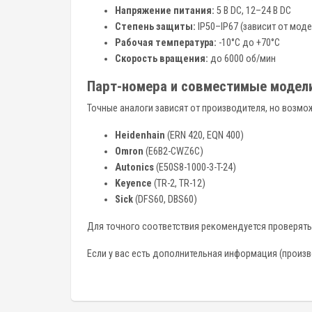
Напряжение питания:
5 В DC, 12–24 В DC
Степень защиты:
IP50–IP67 (зависит от моде
Рабочая температура:
-10°C до +70°C
Скорость вращения:
до 6000 об/мин
Парт-номера и совместимые модели
Точные аналоги зависят от производителя, но возм
Heidenhain
(ERN 420, EQN 400)
Omron
(E6B2-CWZ6C)
Autonics
(E50S8-1000-3-T-24)
Keyence
(TR-2, TR-12)
Sick
(DFS60, DBS60)
Для точного соответствия рекомендуется проверять
Если у вас есть дополнительная информация (произво