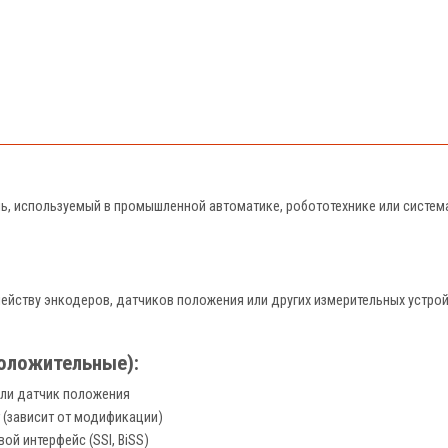
ь, используемый в промышленной автоматике, робототехнике или система
емейству энкодеров, датчиков положения или других измерительных устро
положительные):
ли датчик положения
 (зависит от модификации)
овой интерфейс (SSI, BiSS)