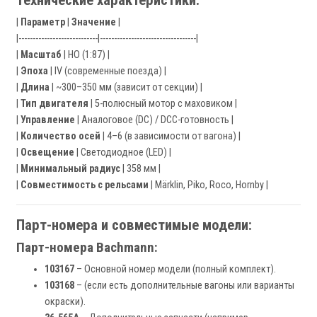
Технические характеристики:
|
Параметр
|
Значение
|
|----------------------------|----------------------------------|
|
Масштаб
| HO (1:87) |
|
Эпоха
| IV (современные поезда) |
|
Длина
| ~300–350 мм (зависит от секции) |
|
Тип двигателя
| 5-полюсный мотор с маховиком |
|
Управление
| Аналоговое (DC) / DCC-готовность |
|
Количество осей
| 4–6 (в зависимости от вагона) |
|
Освещение
| Светодиодное (LED) |
|
Минимальный радиус
| 358 мм |
|
Совместимость с рельсами
| Märklin, Piko, Roco, Hornby |
Парт-номера и совместимые модели:
Парт-номера Bachmann:
103167
– Основной номер модели (полный комплект).
103168
– (если есть дополнительные вагоны или варианты
окраски).