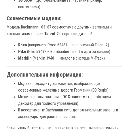
36-565A
– Дополнительные запчасти (например,
пантографы).
Совместимые модели:
Модель Bachmann 103167 совместима с другими вагонами и
локомотивами серии
Talent 2
от производителей:
Roco
(например, Roco 62481 – аналогичный Talent 2).
Piko
(Piko 59492 – Bombardier Talent в другой ливрее).
Märklin
(Märklin 39481 – аналог в системе M-Track).
Дополнительная информация:
Модель подходит для макетов, изображающих
современные железные дороги Германии (DB Regio).
Может использоваться в
DCC-системах
(необходим
декодер для полного управления).
В ассортименте Bachmann есть дополнительные вагоны и
аксессуары для расширения состава.
Если нужны более точные данные по конкретным запчастям или