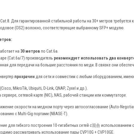
7, Cat.8. Для гарантированной стабильной работы на 30+ метров требуетс
довое (OS2) волокно, соответствующие выбранному SFP+ модулю.
етров:
работает на
30 метров
по Cat.6a.
аре (Cat.6a/7) производитель
рекомендует использовать два конверте
ная для передачи на большие расстояния по меди. В связке они обеспеч
нвертер
прозрачен
для сети и совместим с любым оборудованием, име
co, MikroTik, Ubiquiti, D-Link, QNAP, Zyxel и др.).
сервере, сетевой карте (NIC), NAS, рабочей станции или коммутаторе.
жение скорости на медном порту через автосогласование (Auto-Negotia
ванию с Multi-Gig портами (NBASE-T).
ние для гибкого построения 10-гигабитных сетей с混合 использованием о
ходимо рассматривать использование пары CVP10G + CVP10GE.