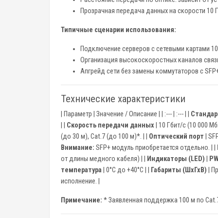
Прозрачная передача данных на скорости 10 
Типичные сценарии использования:
Подключение серверов с сетевыми картами 1
Организация высокоскоростных каналов связи
Апгрейд сети без замены коммутаторов с SFP
Технические характеристики
| Параметр | Значение / Описание | | :--- | :--- | |
Стандар
| |
Скорость передачи данных
| 10 Гбит/с (10 000 Мб
(до 30 м), Cat.7 (до 100 м)*. | |
Оптический порт
| SF
Внимание:
SFP+ модуль приобретается отдельно. | |
от длины медного кабеля) | |
Индикаторы (LED)
|
PW
температура
| 0°C до +40°C | |
Габариты (ШхГхВ)
| П
исполнение. |
Примечание:
* Заявленная поддержка 100 м по Cat.7