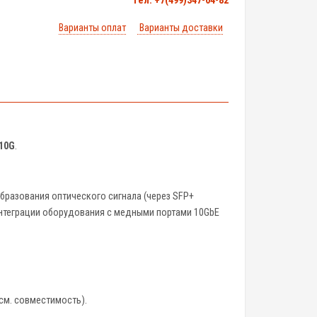
тел. +7(499)347-04-82
Варианты оплат
Варианты доставки
10G
.
бразования оптического сигнала (через SFP+
 интеграции оборудования с медными портами 10GbE
 см. совместимость).