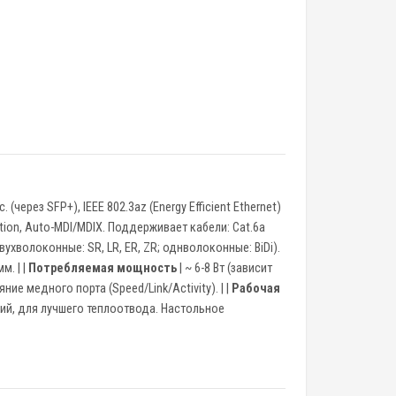
 (через SFP+), IEEE 802.3az (Energy Efficient Ethernet)
ation, Auto-MDI/MDIX. Поддерживает кабели: Cat.6a
хволоконные: SR, LR, ER, ZR; однволоконные: BiDi).
м. | |
Потребляемая мощность
| ~ 6-8 Вт (зависит
ние медного порта (Speed/Link/Activity). | |
Рабочая
ий, для лучшего теплоотвода. Настольное