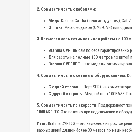
2. Совместимость с кабелями:
Медь:
Кабели
Cat.6a (рекомендуется)
, Cat.
Оптика:
Многомодовое (OM3/OM4) или одномо
3. Ключевая совместимость для работы на 100 м
Brahma CVP10G
сам по себе гарантированно 
Для работы на
полные 100 метров
по витой п
Brahma CVP10GE
— это модель, оптимизирован
4. Совместимость с сетевым оборудованием:
Ко
С одной стороны:
Порт SFP+ на коммутаторе (Cis
С другой стороны:
Медный порт 10GBASE-T на 
5. Совместимость по скорости:
Поддерживает пони
100BASE-TX
. Это полезно при подключении к оборудо
Итог:
Brahma CVP10G — это надежное и простое реше
важных линий длиной более 30 метров по меди необ