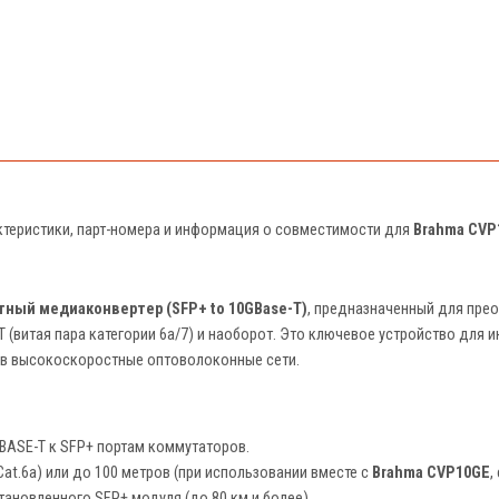
актеристики, парт-номера и информация о совместимости для
Brahma CVP
тный медиаконвертер (SFP+ to 10GBase-T)
, предназначенный для прео
T (витая пара категории 6а/7) и наоборот. Это ключевое устройство для
) в высокоскоростные оптоволоконные сети.
BASE-T к SFP+ портам коммутаторов.
at.6a) или до 100 метров (при использовании вместе с
Brahma CVP10GE
,
тановленного SFP+ модуля (до 80 км и более).