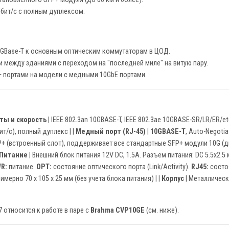
Гбит/с с полным дуплексом.
0GBase-T к основным оптическим коммутаторам в ЦОД.
 между зданиями с переходом на "последней миле" на витую пару.
+ портами на модели с медными 10GbE портами.
ты и скорость
| IEEE 802.3an 10GBASE-T, IEEE 802.3ae 10GBASE-SR/LR/ER/etc.
ит/с), полный дуплекс | |
Медный порт (RJ-45)
|
10GBASE-T
, Auto-Negoti
P+ (встроенный слот), поддерживает все стандартные SFP+ модули 10G (дву
Питание
| Внешний блок питания 12V DC, 1.5A. Разъем питания: DC 5.5x2.5 м
R:
питание.
OPT:
состояние оптического порта (Link/Activity).
RJ45:
состоя
римерно 70 x 105 x 25 мм (без учета блока питания) | |
Корпус
| Металлическ
 относится к работе в паре с
Brahma CVP10GE
(см. ниже).