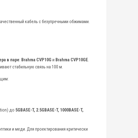
я качественный кабель с безупречными обжимами.
ра в паре
:
Brahma CVP10G
и
Brahma CVP10GE
.
ивают стабильную связь на 100 м.
ющим:
tion) до
5GBASE-T, 2.5GBASE-T, 1000BASE-T,
птики и меди. Для проектирования критически