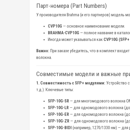
Парт-номера (Part Numbers)
У производителя Brahma (и его партнеров) модель м
CVP10G
— основное наименование модели.
BRAHMA-CVP10G
— полное название в каталог
Иногда может указываться как
CVP10G (SFP+ 
Важно:
При заказе убедитесь, что в комплект входи
волокна.
Совместимые модели и важные пр
1. Совместимость с SFP+ модулями:
Устройство 
т.д.). Ключевые типы:
SFP-10G-SR
— для многомодового волокна OM
SFP-10G-LR
— для одномодового волокна (до 
SFP-10G-ER
— для одномодового волокна (до 
SFP-10G-ZR
— для одномодового волокна (до 
SFP-10G-BIDI
(например, 1270/1330 нм) — для