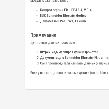
Модуль может работать с:
Контроллерами
Elau EPAS-4
,
MC-4
ПЛК
Schneider Electric Modicon
Двигателями
PacDrive
,
Lexium
Примечание
Для точных данных проверьте:
Штрих-код/маркировку
на устройстве.
Документацию Schneider Electric
(Elau интег
Сайт производителя или базы данных (наприм
Если у вас есть дополнительные детали (фото, label