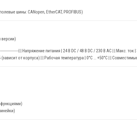
 полевые шины: CANopen, EtherCAT, PROFIBUS)
 версии)
--------------------------| | Напряжение питания | 24 В DC / 48 В DC / 230 В AC | | Мак
5 (зависит от корпуса) | | Рабочая температура | 0°C ... +50°C | | Совместим
 функциями)
линейки)