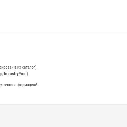
рирован в их каталог).
ер,
IndustryPool
).
), уточню информацию!