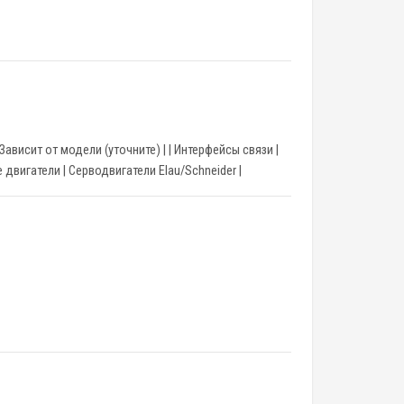
с. ток | Зависит от модели (уточните) | | Интерфейсы связи |
ые двигатели | Серводвигатели Elau/Schneider |