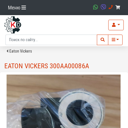
Меню
Eaton Vickers
EATON VICKERS 300AA00086A