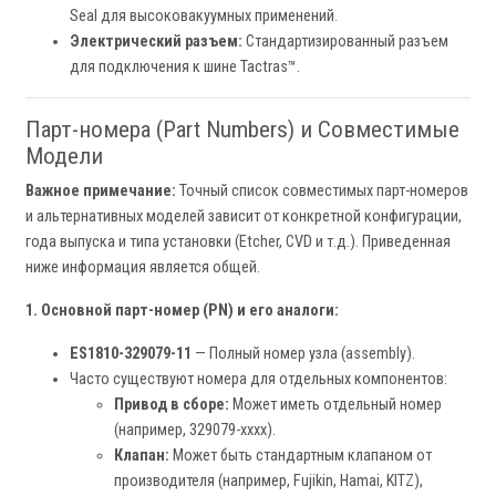
Seal для высоковакуумных применений.
Электрический разъем:
Стандартизированный разъем
для подключения к шине Tactras™.
Парт-номера (Part Numbers) и Совместимые
Модели
Важное примечание:
Точный список совместимых парт-номеров
и альтернативных моделей зависит от конкретной конфигурации,
года выпуска и типа установки (Etcher, CVD и т.д.). Приведенная
ниже информация является общей.
1. Основной парт-номер (PN) и его аналоги:
ES1810-329079-11
— Полный номер узла (assembly).
Часто существуют номера для отдельных компонентов:
Привод в сборе:
Может иметь отдельный номер
(например, 329079-xxxx).
Клапан:
Может быть стандартным клапаном от
производителя (например, Fujikin, Hamai, KITZ),