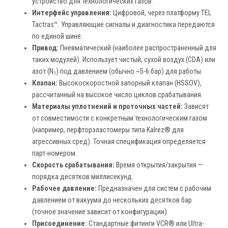
устройство для технологических газов.
Интерфейс управления:
Цифровой, через платформу TEL
Tactras™. Управляющие сигналы и диагностика передаются
по единой шине.
Привод:
Пневматический (наиболее распространенный для
таких модулей). Использует чистый, сухой воздух (CDA) или
азот (N₂) под давлением (обычно ~5-6 бар) для работы.
Клапан:
Высокоскоростной запорный клапан (HSSOV),
рассчитанный на высокое число циклов срабатывания.
Материалы уплотнений и проточных частей:
Зависят
от совместимости с конкретным технологическим газом
(например, перфторэластомеры типа Kalrez® для
агрессивных сред). Точная спецификация определяется
парт-номером.
Скорость срабатывания:
Время открытия/закрытия —
порядка десятков миллисекунд.
Рабочее давление:
Предназначен для систем с рабочим
давлением от вакуума до нескольких десятков бар
(точное значение зависит от конфигурации).
Присоединение:
Стандартные фитинги VCR® или Ultra-