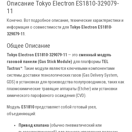
Описание Tokyo Electron ES1810-329079-
11
Конечно. Вот подробное описание, технические характеристики и
информация о совместимости для
Tokyo Electron ES1810-
329079-11
.
Общее Описание
Tokyo Electron ES1810-329079-11
— это
сменный модуль
газовой панели (Gas Stick Module)
для платформы
TEL
Tactras™
. Такие модули являются ключевыми компонентами
системы доставки технологических газов (Gas Delivery System,
GDS) в установках для производства полупроводников, таких как
плазмохимические травящие аппараты (Etcher) или установки
химического парофазного осаждения (CVD).
Модуль
ES1810
представляет собой готовый узел,
объединяющий:
Привод клапана
(обычно пневматический или