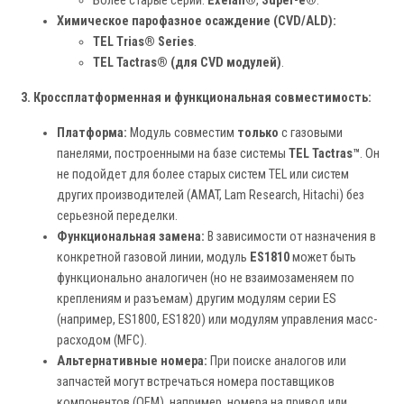
Более старые серии:
Exelan®
,
Super-e®
.
Химическое парофазное осаждение (CVD/ALD):
TEL Trias® Series
.
TEL Tactras® (для CVD модулей)
.
3. Кроссплатформенная и функциональная совместимость:
Платформа:
Модуль совместим
только
с газовыми
панелями, построенными на базе системы
TEL Tactras™
. Он
не подойдет для более старых систем TEL или систем
других производителей (AMAT, Lam Research, Hitachi) без
серьезной переделки.
Функциональная замена:
В зависимости от назначения в
конкретной газовой линии, модуль
ES1810
может быть
функционально аналогичен (но не взаимозаменяем по
креплениям и разъемам) другим модулям серии ES
(например, ES1800, ES1820) или модулям управления масс-
расходом (MFC).
Альтернативные номера:
При поиске аналогов или
запчастей могут встречаться номера поставщиков
компонентов (OEM), например, номера на привод или