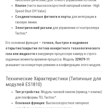
пьезоэлектрический) для точного управления потоком.
Клапан
(часто высокоскоростной запорный клапан - High
Speed Shut-Off Valve).
Соединительные фитинги и порты
для интеграции в
газовую линию.
Электрический разъем
для управления от контроллера
Tactras™.
Его основная функция —
точное, быстрое и надежное
открытие/закрытие потока конкретного технологического
газа или жидкости
в вакуумную процессную камеру в строго
заданные моменты времени процесса. Модель
329079-11
указывает на конкретную ревизию и конфигурацию этого модуля.
Технические Характеристики (Типичные для
модулей ES1810)
Тип устройства:
Модуль газовой панели (привод + клапан)
для платформы TEL Tactras™.
Основная функция:
Высокоскоростное запорное