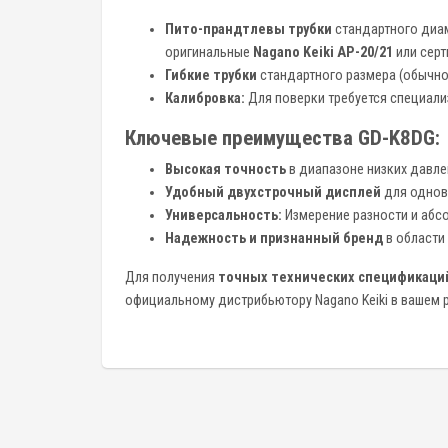
Пито-прандтлевы трубки
стандартного диам
оригинальные
Nagano Keiki AP-20/21
или сер
Гибкие трубки
стандартного размера (обычно
Калибровка:
Для поверки требуется специали
Ключевые преимущества GD-K8DG:
Высокая точность
в диапазоне низких давле
Удобный двухстрочный дисплей
для однов
Универсальность:
Измерение разности и абс
Надежность и признанный бренд
в области
Для получения
точных технических спецификаций
официальному дистрибьютору Nagano Keiki в вашем р