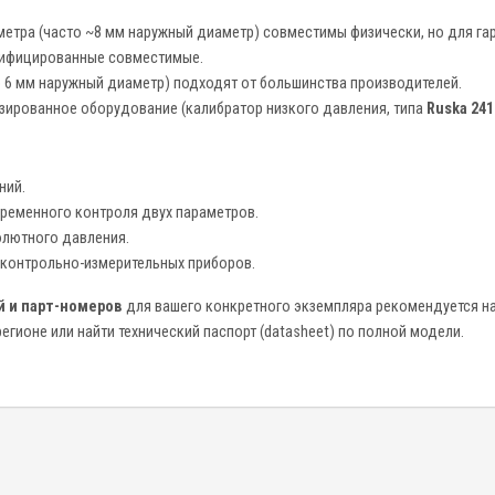
етра (часто ~8 мм наружный диаметр) совместимы физически, но для га
тифицированные совместимые.
 6 мм наружный диаметр) подходят от большинства производителей.
зированное оборудование (калибратор низкого давления, типа
Ruska 241
ний.
ременного контроля двух параметров.
олютного давления.
 контрольно-измерительных приборов.
 и парт-номеров
для вашего конкретного экземпляра рекомендуется н
егионе или найти технический паспорт (datasheet) по полной модели.