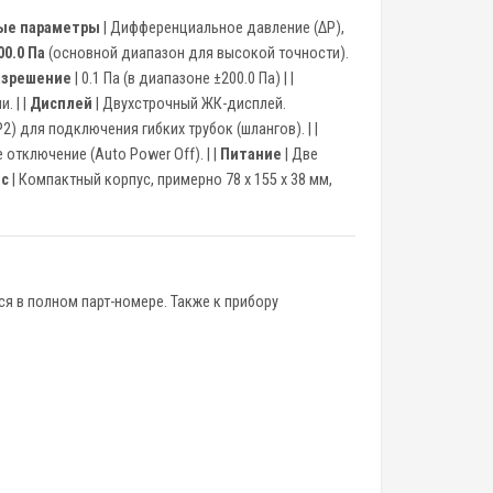
ые параметры
| Дифференциальное давление (ΔP),
00.0 Па
(основной диапазон для высокой точности).
азрешение
| 0.1 Па (в диапазоне ±200.0 Па) | |
. | |
Дисплей
| Двухстрочный ЖК-дисплей.
 P2) для подключения гибких трубок (шлангов). | |
отключение (Auto Power Off). | |
Питание
| Две
ес
| Компактный корпус, примерно 78 x 155 x 38 мм,
я в полном парт-номере. Также к прибору