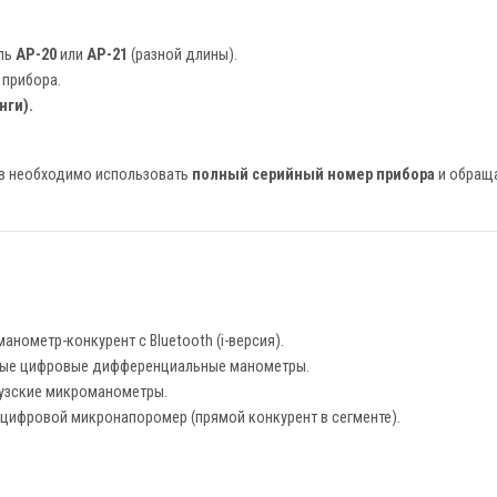
ль
AP-20
или
AP-21
(разной длины).
 прибора.
нги).
ов необходимо использовать
полный серийный номер прибора
и обраща
ометр-конкурент с Bluetooth (i-версия).
ые цифровые дифференциальные манометры.
узские микроманометры.
цифровой микронапоромер (прямой конкурент в сегменте).