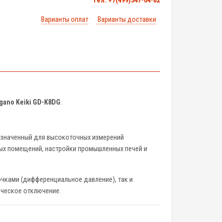
тел. +7(499)347-04-82
Варианты оплат
Варианты доставки
gano Keiki GD-K8DG
.
значенный для высокоточных измерений
тых помещений, настройки промышленных печей и
очками (дифференциальное давление), так и
ическое отключение.