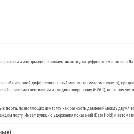
актеристики и информация о совместимости для цифрового манометра
Na
льный цифровой дифференциальный манометр (микроманометр), предна
лений в системах вентиляции и кондиционирования (HVAC), контроля чис
ых порта
, позволяющих измерять как разность давлений между двумя т
ждом порту. Имеет функцию удержания показаний (Data Hold) и автомат
ные)