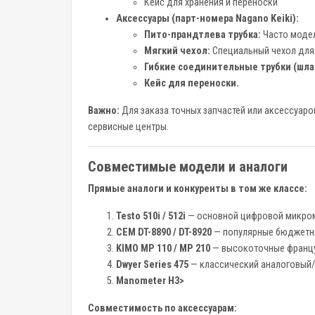
Кейс для хранения и переноски
Аксессуары (парт-номера Nagano Keiki):
Пито-прандтлева трубка:
Часто моде
Мягкий чехол:
Специальный чехол для
Гибкие соединительные трубки (шла
Кейс для переноски.
Важно:
Для заказа точных запчастей или аксессуар
сервисные центры.
Совместимые модели и аналоги
Прямые аналоги и конкуренты в том же классе:
Testo 510i / 512i
— основной цифровой микроман
CEM DT-8890 / DT-8920
— популярные бюджетн
KIMO MP 110 / MP 210
— высокоточные франц
Dwyer Series 475
— классический аналоговый/
Manometer H3>
Совместимость по аксессуарам: