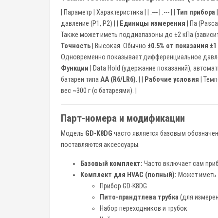
| Параметр | Характеристика | | :--- | :--- | |
Тип прибора
давление (P1, P2) | |
Единицы измерения
| Па (Pasca
Также может иметь поддиапазоны до ±2 кПа (зависи
Точность
| Высокая. Обычно
±0.5% от показания ±1
Одновременно показывает дифференциальное давлени
Функции
| Data Hold (удержание показаний), автомат
батареи типа
AA (R6/LR6)
. | |
Рабочие условия
| Темп
вес ~300 г (с батареями). |
Парт-номера и модификации
Модель
GD-K8DG
часто является базовым обозначен
поставляются аксессуары.
Базовый комплект:
Часто включает сам прибо
Комплект для HVAC (полный):
Может иметь
Прибор GD-K8DG
Пито-прандтлева трубка
(для измерен
Набор переходников и трубок