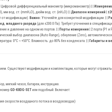
| Цифровой дифференциальный манометр (микроманометр) | |
Измеряем
l), мм вод. ст. (mmH₂O), дюйм вод. ст. (inH₂O) | |
Диапазон измерений
|
±2
т от модификации).
Важно:
Уточняйте для конкретной модификации. | |
Р
 ед. младшего разряда
(для ±200.0 Па). Требует уточнения в спецификации
е и давление на одном из портов. | |
Порты измерения
| 2 порта (P1 и
ический выбор диапазона (Auto Range), обнуление (Zero), автоматическое 
ература: 0°C ~ +50°C. Влажность: до 80% без конденсата. | |
Габариты и в
ием. Существуют модификации и комплектации, которые могут отражатьс
р, мягкий чехол, батареи, инструкцию.
 номер
GD-K8DG-SET
или подобный. Включает:
ия скорости воздушного потока в воздуховодах)