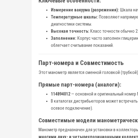
Ключевые особенности:
Измерение вакуума (разрежения):
Шкала нач
Температурные шкалы:
Позволяют напрямую 
диагностики системы.
Высокая точность:
Класс точности обычно 2.5
Заполнение:
Корпус часто заполнен глицерин
облегчает считывание показаний.
Парт-номера и Совместимость
Этот манометр является сменной головкой (трубкой
Прямые парт-номера (аналоги):
114894012
— основной и оригинальный номер N
В каталогах дистрибьюторов может встречать
осевое подключение).
Совместимые модели манометрически
Манометр предназначен для установки в коллектор
многими двух- и четырехпозиционными коллек