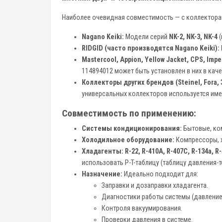
Наиболее очевидная совместимость — с коллекторам
Nagano Keiki:
Модели серий
NK-2, NK-3, NK-4
(
RIDGID (часто производятся Nagano Keiki):
Mastercool, Appion, Yellow Jacket, CPS, Imper
114894012 может быть установлен в них в кач
Коллекторы других брендов (Steinel, Fora, З
универсальных коллекторов используется име
Совместимость по применению:
Системы кондиционирования:
Бытовые, ком
Холодильное оборудование:
Компрессоры, 
Хладагенты:
R-22, R-410A, R-407C, R-134a, R
использовать P-T-таблицу (таблицу давления-
Назначение:
Идеально подходит для:
Заправки и дозаправки хладагента.
Диагностики работы системы (давление
Контроля вакуумирования.
Проверки давления в системе.