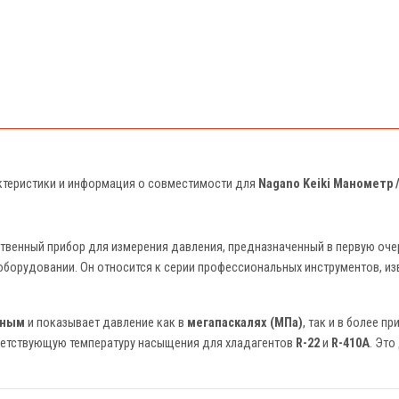
актеристики и информация о совместимости для
Nagano Keiki Манометр 
твенный прибор для измерения давления, предназначенный в первую оче
борудовании. Он относится к серии профессиональных инструментов, из
нным
и показывает давление как в
мегапаскалях (МПа)
, так и в более 
тветствующую температуру насыщения для хладагентов
R-22
и
R-410A
. Это