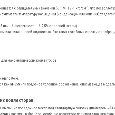
инается с отрицательных значений (-0.1 МПа / -1 кгс/см²), что позволяе
считывать температуру насыщения (конденсации или кипения) хладаген
 или 1.6 (погрешность 1.6-2.5% от полной шкалы).
ом или силиконовой жидкостью. Это гасит колебания стрелки от вибрац
) для манометрических коллекторов.
agano Keiki.
ся как
M-35S
или подобное условное обозначение, описывающее модель (M
х коллекторов:
ы, имеющие посадочное место под стандартную головку диаметром ~63 м
торами
различных брендов, особенно азиатского производства, включая с