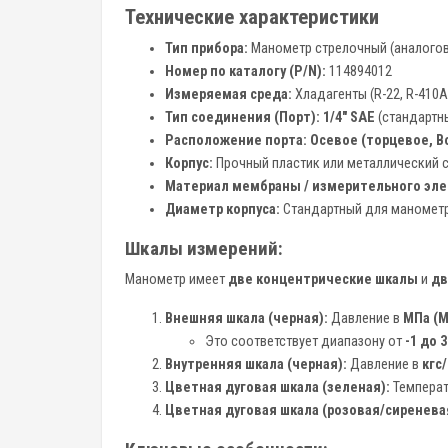
Технические характеристики
Тип прибора:
Манометр стрелочный (аналогов
Номер по каталогу (P/N):
114894012
Измеряемая среда:
Хладагенты (R-22, R-410A 
Тип соединения (Порт):
1/4″ SAE
(стандартн
Расположение порта:
Осевое (торцевое, Bo
Корпус:
Прочный пластик или металлический с
Материал мембраны / измерительного эле
Диаметр корпуса:
Стандартный для манометри
Шкалы измерений:
Манометр имеет
две концентрические шкалы
и
дв
Внешняя шкала (черная):
Давление в
МПа (М
Это соответствует диапазону от
-1 до 
Внутренняя шкала (черная):
Давление в
кгс
Цветная дуговая шкала (зеленая):
Температ
Цветная дуговая шкала (розовая/сиренева