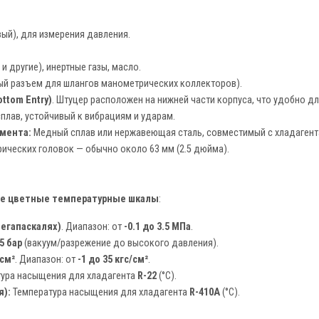
ый), для измерения давления.
и другие), инертные газы, масло.
ый разъем для шлангов манометрических коллекторов).
ttom Entry)
. Штуцер расположен на нижней части корпуса, что удобно д
плав, устойчивый к вибрациям и ударам.
мента:
Медный сплав или нержавеющая сталь, совместимый с хладагент
ческих головок — обычно около 63 мм (2.5 дюйма).
е цветные температурные шкалы
:
егапаскалях)
. Диапазон: от
-0.1 до 3.5 МПа
.
35 бар
(вакуум/разрежение до высокого давления).
/см²
. Диапазон: от
-1 до 35 кгс/см²
.
ура насыщения для хладагента
R-22
(°C).
я):
Температура насыщения для хладагента
R-410A
(°C).