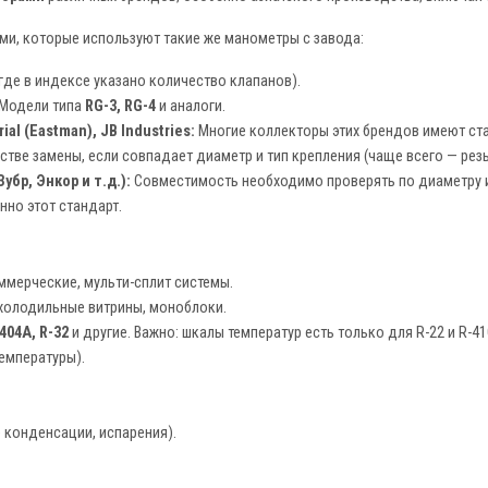
и, которые используют такие же манометры с завода:
где в индексе указано количество клапанов).
Модели типа
RG-3, RG-4
и аналоги.
ial (Eastman), JB Industries:
Многие коллекторы этих брендов имеют ст
естве замены, если совпадает диаметр и тип крепления (чаще всего — рез
убр, Энкор и т.д.):
Совместимость необходимо проверять по диаметру и
нно этот стандарт.
мерческие, мульти-сплит системы.
холодильные витрины, моноблоки.
-404A, R-32
и другие. Важно: шкалы температур есть только для R-22 и R-4
температуры).
 конденсации, испарения).