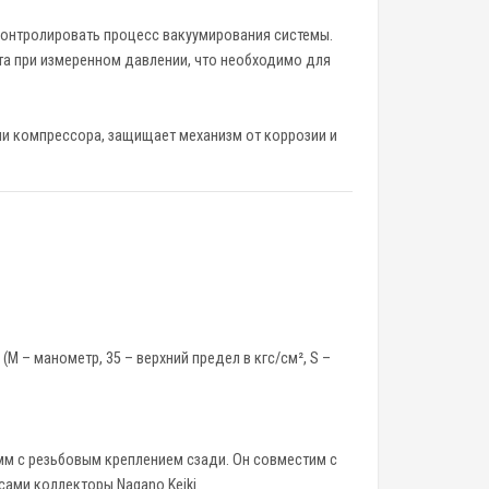
т контролировать процесс вакуумирования системы.
та при измеренном давлении, что необходимо для
ии компрессора, защищает механизм от коррозии и
 – манометр, 35 – верхний предел в кгс/см², S –
м с резьбовым креплением сзади. Он совместим с
ами коллекторы Nagano Keiki.