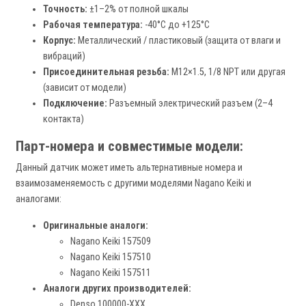
Точность:
±1–2% от полной шкалы
Рабочая температура:
-40°C до +125°C
Корпус:
Металлический / пластиковый (защита от влаги и
вибраций)
Присоединительная резьба:
М12×1.5, 1/8 NPT или другая
(зависит от модели)
Подключение:
Разъемный электрический разъем (2–4
контакта)
Парт-номера и совместимые модели:
Данный датчик может иметь альтернативные номера и
взаимозаменяемость с другими моделями Nagano Keiki и
аналогами:
Оригинальные аналоги:
Nagano Keiki 157509
Nagano Keiki 157510
Nagano Keiki 157511
Аналоги других производителей:
Denso 100000-XXX