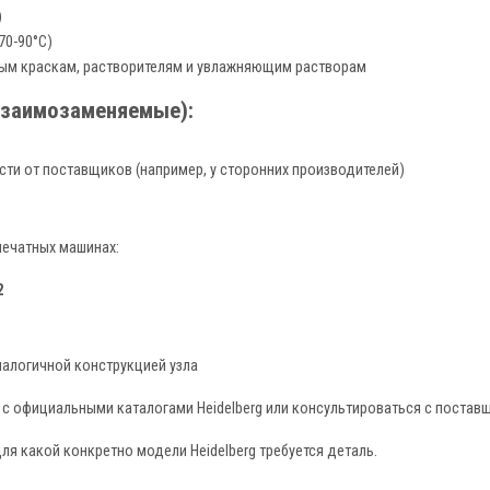
)
70-90°C)
ным краскам, растворителям и увлажняющим растворам
взаимозаменяемые):
ти от поставщиков (например, у сторонних производителей)
ечатных машинах:
2
налогичной конструкцией узла
 с официальными каталогами Heidelberg или консультироваться с постав
ля какой конкретно модели Heidelberg требуется деталь.