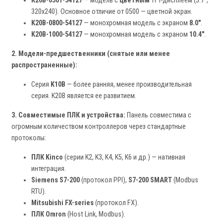
K20B-0501-54127
— модель с
цветным
TFT-дисплеем (5.7",
320x240). Основное отличие от 0500 — цветной экран.
K20B-0800-54127
— монохромная модель с экраном
8.0"
.
K20B-1000-54127
— монохромная модель с экраном
10.4"
.
2. Модели-предшественники (снятые или менее
распространенные):
Серия
K10B
— более ранняя, менее производительная
серия. K20B является ее развитием.
3. Совместимые ПЛК и устройства:
Панель совместима с
огромным количеством контроллеров через стандартные
протоколы:
ПЛК Kinco
(серии K2, K3, K4, K5, K6 и др.) — нативная
интеграция.
Siemens S7-200
(протокол PPI),
S7-200 SMART
(Modbus
RTU).
Mitsubishi FX-series
(протокол FX).
ПЛК Omron
(Host Link, Modbus).