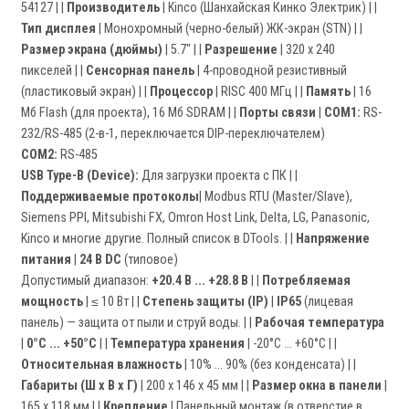
54127 | |
Производитель
| Kinco (Шанхайская Кинко Электрик) | |
Тип дисплея
| Монохромный (черно-белый) ЖК-экран (STN) | |
Размер экрана (дюймы)
| 5.7" | |
Разрешение
| 320 x 240
пикселей | |
Сенсорная панель
| 4-проводной резистивный
(пластиковый экран) | |
Процессор
| RISC 400 МГц | |
Память
| 16
Мб Flash (для проекта), 16 Мб SDRAM | |
Порты связи
|
COM1:
RS-
232/RS-485 (2-в-1, переключается DIP-переключателем)
COM2:
RS-485
USB Type-B (Device):
Для загрузки проекта с ПК | |
Поддерживаемые протоколы
| Modbus RTU (Master/Slave),
Siemens PPI, Mitsubishi FX, Omron Host Link, Delta, LG, Panasonic,
Kinco и многие другие. Полный список в DTools. | |
Напряжение
питания
|
24 В DC
(типовое)
Допустимый диапазон:
+20.4 В ... +28.8 В
| |
Потребляемая
мощность
| ≤ 10 Вт | |
Степень защиты (IP)
|
IP65
(лицевая
панель) — защита от пыли и струй воды. | |
Рабочая температура
|
0°C ... +50°C
| |
Температура хранения
| -20°C ... +60°C | |
Относительная влажность
| 10% ... 90% (без конденсата) | |
Габариты (Ш x В x Г)
| 200 x 146 x 45 мм | |
Размер окна в панели
|
165 x 118 мм | |
Крепление
| Панельный монтаж (в отверстие в