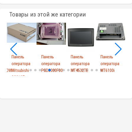
Товары из этой же категории
Панель
Панель
Панель
Панель
а
оператора
оператора
оператора
оператора
01TADW
Mitsubishi
PGD3000F00
MT4532TE
MT6100i
W
GS2107-
WTBD