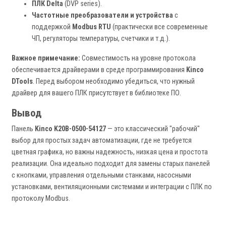
ПЛК Delta
(DVP series).
Частотные преобразователи и устройства
с
поддержкой
Modbus RTU
(практически все современные
ЧП, регуляторы температуры, счетчики и т.д.).
Важное примечание:
Совместимость на уровне протокола
обеспечивается драйверами в среде программирования
Kinco
DTools
. Перед выбором необходимо убедиться, что нужный
драйвер для вашего ПЛК присутствует в библиотеке ПО.
Вывод
Панель
Kinco K20B-0500-54127
— это классический "рабочий"
выбор для простых задач автоматизации, где не требуется
цветная графика, но важны надежность, низкая цена и простота
реализации. Она идеально подходит для замены старых панелей
с кнопками, управления отдельными станками, насосными
установками, вентиляционными системами и интеграции с ПЛК по
протоколу Modbus.