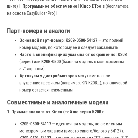
щите) | |
Программное обеспечение
|
Kinco DTools
(бесплатное,
на основе EasyBuilder Pro) |
Парт-номера и аналоги
Основной парт-номер:
K20B-0500-54127
— это полный
номер модели, по которому ее и следует заказывать.
Часто в спецификациях указывают сокращенно:
K20B
(серия) или
K20B-0500
(базовая модель с монохромным
5.7" экраном).
Артикулы у дистрибьюторов
могут иметь свои
внутренние префиксы (например, KIN-K20B...), но ключевой
номер остается неизменным.
Совместимые и аналогичные модели
1. Прямые аналоги от Kinco (той же серии K20B):
K20B-0500-54117
— идентичная модель, но с
зеленым
монохромным экраном (вместо синего/белого у 54127).