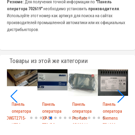
Резюме:
Для получения точной информации по
"Панель
оператора 702619"
необходимо установить
производителя
.
Используйте этот номер как артикул для поиска на сайтах
производителей промышленной автоматики или их официальных
дистрибьюторов.
Товары из этой же категории
Панель
Панель
Панель
Панель
а
оператора
оператора
оператора
оператора
01TADW
GT2715-
XP-50
Pro-face
Siemens
6
XTBA
TTA/DC
GP2301H-
TP1200
0
LG41-2...
6AV2124-...