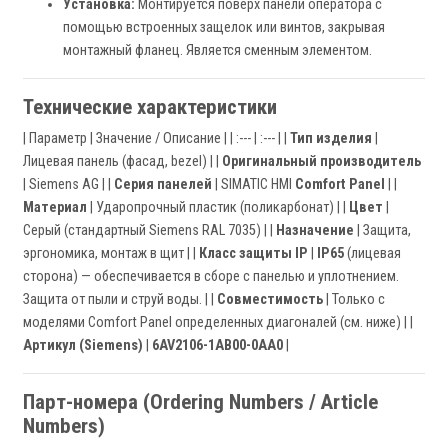
Установка:
Монтируется поверх панели оператора с
помощью встроенных защелок или винтов, закрывая
монтажный фланец. Является сменным элементом.
Технические характеристики
| Параметр | Значение / Описание | | :--- | :--- | |
Тип изделия
|
Лицевая панель (фасад, bezel) | |
Оригинальный производитель
| Siemens AG | |
Серия панелей
| SIMATIC HMI
Comfort Panel
| |
Материал
| Ударопрочный пластик (поликарбонат) | |
Цвет
|
Серый (стандартный Siemens RAL 7035) | |
Назначение
| Защита,
эргономика, монтаж в щит | |
Класс защиты IP
|
IP65
(лицевая
сторона) — обеспечивается в сборе с панелью и уплотнением.
Защита от пыли и струй воды. | |
Совместимость
| Только с
моделями Comfort Panel определенных диагоналей (см. ниже) | |
Артикул (Siemens)
|
6AV2106-1AB00-0AA0
|
Парт-номера (Ordering Numbers / Article
Numbers)