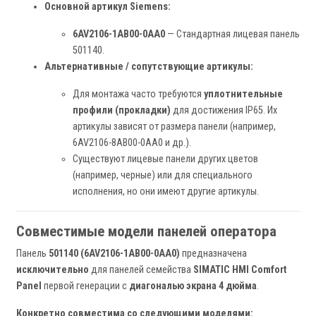
Основной артикул Siemens:
6AV2106-1AB00-0AA0
— Стандартная лицевая панель
501140.
Альтернативные / сопутствующие артикулы:
Для монтажа часто требуются
уплотнительные
профили (прокладки)
для достижения IP65. Их
артикулы зависят от размера панели (например,
6AV2106-8AB00-0AA0 и др.).
Существуют лицевые панели других цветов
(например, черные) или для специального
исполнения, но они имеют другие артикулы.
Совместимые модели панелей оператора
Панель
501140 (6AV2106-1AB00-0AA0)
предназначена
исключительно
для панелей семейства
SIMATIC HMI Comfort
Panel
первой генерации с
диагональю экрана 4 дюйма
.
Конкретно совместима со следующими моделями: