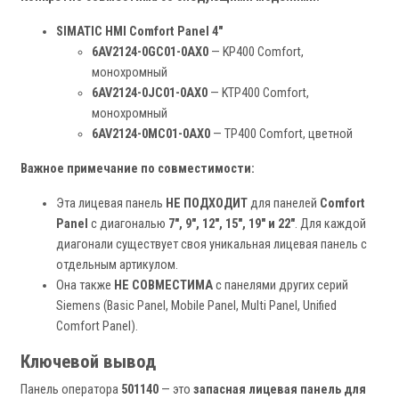
SIMATIC HMI Comfort Panel 4"
6AV2124-0GC01-0AX0
— KP400 Comfort,
монохромный
6AV2124-0JC01-0AX0
— KTP400 Comfort,
монохромный
6AV2124-0MC01-0AX0
— TP400 Comfort, цветной
Важное примечание по совместимости:
Эта лицевая панель
НЕ ПОДХОДИТ
для панелей
Comfort
Panel
с диагональю
7", 9", 12", 15", 19" и 22"
. Для каждой
диагонали существует своя уникальная лицевая панель с
отдельным артикулом.
Она также
НЕ СОВМЕСТИМА
с панелями других серий
Siemens (Basic Panel, Mobile Panel, Multi Panel, Unified
Comfort Panel).
Ключевой вывод
Панель оператора
501140
— это
запасная лицевая панель для