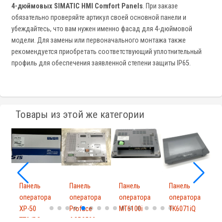
4-дюймовых SIMATIC HMI Comfort Panels
. При заказе
обязательно проверяйте артикул своей основной панели и
убеждайтесь, что вам нужен именно фасад для 4-дюймовой
модели. Для замены или первоначального монтажа также
рекомендуется приобретать соответствующий уплотнительный
профиль для обеспечения заявленной степени защиты IP65.
Товары из этой же категории
Панель
Панель
Панель
Панель
а
оператора
оператора
оператора
оператора
XP-50
Proface
MT6100i
TK6071iQ
TTA/DC
AGP3500-