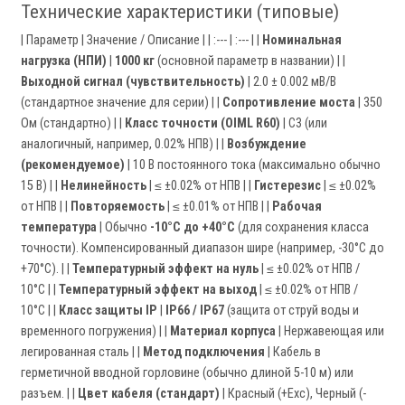
Технические характеристики (типовые)
| Параметр | Значение / Описание | | :--- | :--- | |
Номинальная
нагрузка (НПИ)
|
1000 кг
(основной параметр в названии) | |
Выходной сигнал (чувствительность)
| 2.0 ± 0.002 мВ/В
(стандартное значение для серии) | |
Сопротивление моста
| 350
Ом (стандартно) | |
Класс точности (OIML R60)
| C3 (или
аналогичный, например, 0.02% НПВ) | |
Возбуждение
(рекомендуемое)
| 10 В постоянного тока (максимально обычно
15 В) | |
Нелинейность
| ≤ ±0.02% от НПВ | |
Гистерезис
| ≤ ±0.02%
от НПВ | |
Повторяемость
| ≤ ±0.01% от НПВ | |
Рабочая
температура
| Обычно
-10°C до +40°C
(для сохранения класса
точности). Компенсированный диапазон шире (например, -30°C до
+70°C). | |
Температурный эффект на нуль
| ≤ ±0.02% от НПВ /
10°C | |
Температурный эффект на выход
| ≤ ±0.02% от НПВ /
10°C | |
Класс защиты IP
|
IP66 / IP67
(защита от струй воды и
временного погружения) | |
Материал корпуса
| Нержавеющая или
легированная сталь | |
Метод подключения
| Кабель в
герметичной вводной горловине (обычно длиной 5-10 м) или
разъем. | |
Цвет кабеля (стандарт)
| Красный (+Exc), Черный (-