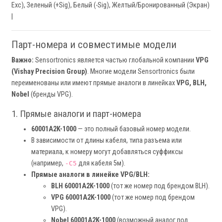
Exc), Зеленый (+Sig), Белый (-Sig), Желтый/Бронированный (Экран)
|
Парт-номера и совместимые модели
Важно:
Sensortronics является частью глобальной компании
VPG
(Vishay Precision Group)
. Многие модели Sensortronics были
переименованы или имеют прямые аналоги в линейках
VPG, BLH,
Nobel
(бренды VPG).
1. Прямые аналоги и парт-номера
60001A2K-1000
— это полный базовый номер модели.
В зависимости от длины кабеля, типа разъема или
материала, к номеру могут добавляться суффиксы
(например,
для кабеля 5м).
-C5
Прямые аналоги в линейке VPG/BLH:
BLH 60001A2K-1000
(тот же номер под брендом BLH).
VPG 60001A2K-1000
(тот же номер под брендом
VPG).
Nobel 60001A2K-1000
(возможный аналог под