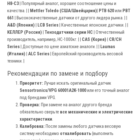
H8-C3
| Популярный аналог, хорошее соотношение цены и
качества. | |
Mettler Toledo (США/Швейцария)
|
PTB 620
или
PBT
661
| Высококачественные датчики от другого лидера рынка. | |
A&D (Япония)
|
LCB Series
| Качественные японские датчики. | |
КЕЛЛЕР (Россия)
|
Тензодатчики серии НС
| Отечественный
производитель, например, НС-1000кг. | |
CAS (Корея)
|
CR/CH
Series
| Доступные по цене азиатские аналоги. | |
Laumas
(Италия)
|
ALC Series
| Европейский производитель весовой
техники. |
Рекомендации по замене и подбору
Приоритет:
Лучше искать оригинальный датчик
Sensortronics/VPG 60001A2K-1000
или его точный аналог
под брендами VPG.
Проверка:
При замене на аналог другого бренда
обязательно сверьте
все механические и электрические
характеристики
.
Калибровка:
После замены любого датчика весовую
систему необходимо
откалибровать
(выполнить