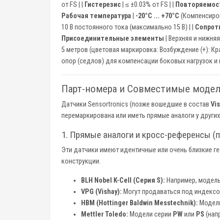
от FS | |
Гистерезис
| ≤ ±0.03% от FS | |
Повторяемос
Рабочая температура
|
-20°C ... +70°C
(Компенсирова
10 В постоянного тока (максимально 15 В) | |
Сопрот
Присоединительные элементы
| Верхняя и нижняя
5 метров (цветовая маркировка: Возбуждение (+): Красны
опор (седлов) для компенсации боковых нагрузок и 
Парт-номера и Совместимые моде
Датчики Sensortronics (позже вошедшие в состав
Vi
перемаркирована или иметь прямые аналоги у других
1. Прямые аналоги и кросс-референсы (п
Эти датчики имеют идентичные или очень близкие ге
конструкции.
BLH Nobel K-Cell (Серия S):
Например, модел
VPG (Vishay):
Могут продаваться под индекс
HBM (Hottinger Baldwin Messtechnik):
Модел
Mettler Toledo:
Модели серии
PW
или
PS
(напр