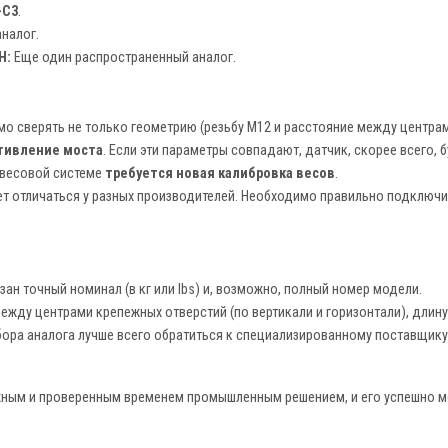
-C3
.
налог.
H:
Еще один распространенный аналог.
о сверять не только геометрию (резьбу М12 и расстояние между центрам
тивление моста
. Если эти параметры совпадают, датчик, скорее всего,
 весовой системе
требуется новая калибровка весов
.
 отличаться у разных производителей. Необходимо правильно подключи
зан точный номинал (в кг или lbs) и, возможно, полный номер модели.
жду центрами крепежных отверстий (по вертикали и горизонтали), длину
ора аналога лучше всего обратиться к специализированному поставщику
ным и проверенным временем промышленным решением, и его успешно м