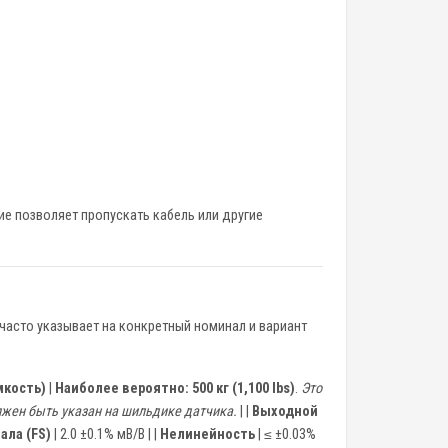
ие позволяет пропускать кабель или другие
часто указывает на конкретный номинал и вариант
мкость)
|
Наиболее вероятно: 500 кг (1,100 lbs)
.
Это
лжен быть указан на шильдике датчика.
| |
Выходной
ала (FS)
| 2.0 ±0.1% мВ/В | |
Нелинейность
| ≤ ±0.03%