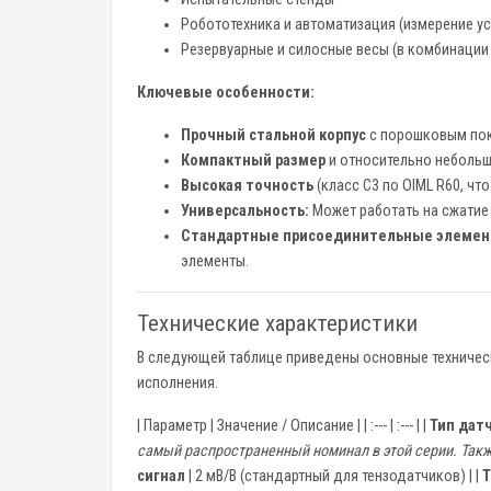
Робототехника и автоматизация (измерение у
Резервуарные и силосные весы (в комбинации 
Ключевые особенности:
Прочный стальной корпус
с порошковым пок
Компактный размер
и относительно небольш
Высокая точность
(класс C3 по OIML R60, ч
Универсальность:
Может работать на сжатие 
Стандартные присоединительные элемен
элементы.
Технические характеристики
В следующей таблице приведены основные техническ
исполнения.
| Параметр | Значение / Описание | | :--- | :--- | |
Тип дат
самый распространенный номинал в этой серии. Также
сигнал
| 2 мВ/В (стандартный для тензодатчиков) | |
Т