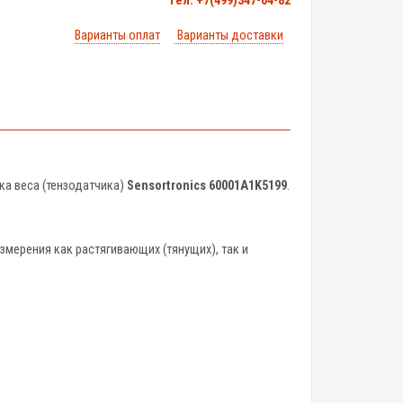
тел. +7(499)347-04-82
Варианты оплат
Варианты доставки
ка веса (тензодатчика)
Sensortronics 60001A1K5199
.
мерения как растягивающих (тянущих), так и