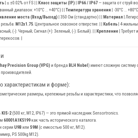
ть
| ≤ ±0.02% от FS | |
Класс защиты (IP)
|
IP66 / IP67
— защита от струй во
нный диапазон: +10°C ... +40°C) | |
Температура хранения
| -30°C ... +80°C
ивление моста (Вход/Выход)
| 350 Ом (стандартно) | |
Материал
| Легир
 резьба:
М12х1.75
. Центральное сквозное отверстие. | |
Кабель
| 4-жильны
й, (-): Черный; Сигнал (+): Зеленый, (-): Белый). | |
Крепление
| Требует
перекосов. |
ли
shay Precision Group (VPG)
и бренда
BLH Nobel
) имеют сложную систему
 производителей.
о характеристикам и форме):
ометрические размеры, крепежные резьбы и характеристики, что позволя
ь
KIS-2
(500 кг, M12, IP67) — это прямой наследник Sensortronics.
ом
60001A1K5199
как часть исторического каталога.
и серии
U9B
или
S9M
(с емкостью 500 кг, M12).
имер, PS 500kg M12).