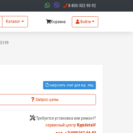
8-800-302-90-92
Каталог
Корзина
Войти
K5199
запросить счет для юр. лиц
Запрос цены
Требуется установка или ремонт?
сервисный центр
Kypidetali
!