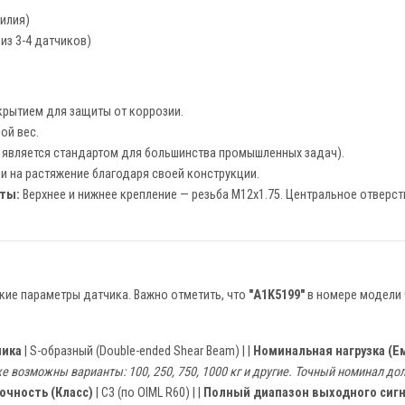
силия)
из 3-4 датчиков)
рытием для защиты от коррозии.
ой вес.
то является стандартом для большинства промышленных задач).
и на растяжение благодаря своей конструкции.
ты:
Верхнее и нижнее крепление — резьба М12х1.75. Центральное отверст
ие параметры датчика. Важно отметить, что
"A1K5199"
в номере модели 
чика
| S-образный (Double-ended Shear Beam) | |
Номинальная нагрузка (Е
 возможны варианты: 100, 250, 750, 1000 кг и другие. Точный номинал до
очность (Класс)
| C3 (по OIML R60) | |
Полный диапазон выходного сигн