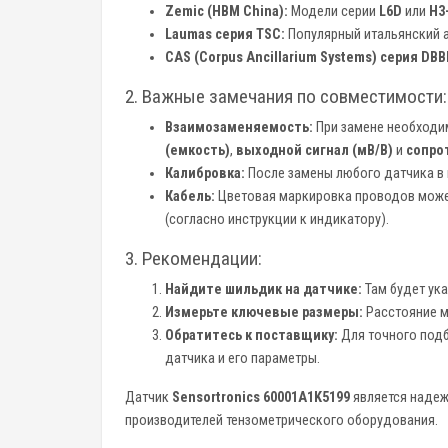
Zemic (HBM China):
Модели серии
L6D
или
H3
Laumas серия TSC:
Популярный итальянский а
CAS (Corpus Ancillarium Systems) серия DBB
2. Важные замечания по совместимости:
Взаимозаменяемость:
При замене необходим
(емкость)
,
выходной сигнал (мВ/В)
и
сопро
Калибровка:
После замены любого датчика в
Кабель:
Цветовая маркировка проводов может
(согласно инструкции к индикатору).
3. Рекомендации:
Найдите шильдик на датчике:
Там будет ука
Измерьте ключевые размеры:
Расстояние ме
Обратитесь к поставщику:
Для точного подб
датчика и его параметры.
Датчик
Sensortronics 60001A1K5199
является надеж
производителей тензометрического оборудования.