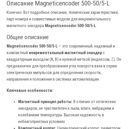
Описание Magneticencoder 500-50/5-L
Конечно. Вот подробное описание, технические характеристики,
парт-номера и совместимые модели для инкрементального
магнитного энкодера
Magneticencoder 500-50/5-L
.
Общее описание
Magneticencoder 500-50/5-L
— это современный, надежный и
компактный
инкрементальный магнитный энкодер
с
квадратурным выходом (A, B) и нулевой меткой (индексом, Z). Он
предназначен для преобразования угла поворота вала в серию
электрических импульсов для определения скорости,
направления и положения в системах автоматизации.
Ключевые особенности:
Магнитный принцип работы:
В отличие от оптических
энкодеров, не чувствителен к пыли, влаге, вибрациям и
колебаниям температуры. Высокая надежность в
неблагоприятных условиях.
Компактный корпус:
Цилиндрический корпус диаметром