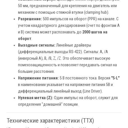
50 мм, предназначенный для крепления на двигатель или
механизм с помощью стяжной втулки (clamping hub).
Разрешение:
500 импульсов на оборот (PPR) на канале. С
учетом квадратурного декодирования (счет по фронтам A
и B) система может распознавать до
2000 шагов на
оборот
.
Выходные сигналы:
Линейные драйверы
(дифференциальные выходы RS-422). Сигналы: A, /A
(инверсный A), B, /B, Z, /Z. Это обеспечивает высокую
помехозащищенность и позволяет передавать сигнал на
большие расстояния.
Напряжение питания:
5 В постоянного тока. Версия
"5-L"
в наименовании указывает на напряжение питания 5В и
дифференциальный линейный выход (Line Driver).
Нулевая метка (Z):
Один импульс на оборот, служит для
определения "домашней" позиции.
Технические характеристики (ТТХ)