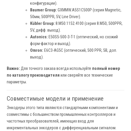
конфигурации).
Baumer Group:
GXMMW.A5S1C500P (серия Magnetic,
50мм, 500PPR, 5V, Line Driver).
Kübler Group:
8.M50.1152.4100 (серия 8.M50, 500PPR,
5V, дифф. выход).
Autonics:
E50S5-500-3-T-1 (оптический, но схожий
форм-фактор и выход).
Omron:
E6C3-AG5C (оптический, 500 PPR, 5В, доп.
выход).
Важно:
Для точного заказа всегда используйте
полный номер
по каталогу производителя
или сверяйте все технические
параметры.
Совместимые модели и применение
Энкодеры этого типа являются стандартными компонентами и
совместимы с большинством промышленных контроллеров и
частотных преобразователей, имеющих вход для
инкрементальных энкодеров с дифференциальным сигналом.