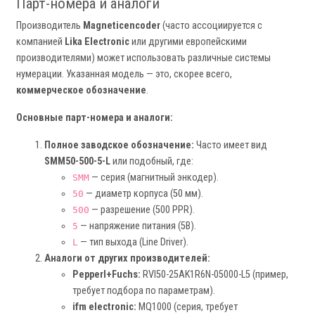
Парт-номера и аналоги
Производитель
Magneticencoder
(часто ассоциируется с
компанией
Lika Electronic
или другими европейскими
производителями) может использовать различные системы
нумерации. Указанная модель — это, скорее всего,
коммерческое обозначение
.
Основные парт-номера и аналоги:
Полное заводское обозначение:
Часто имеет вид
SMM50-500-5-L
или подобный, где:
— серия (магнитный энкодер).
SMM
— диаметр корпуса (50 мм).
50
— разрешение (500 PPR).
500
— напряжение питания (5В).
5
— тип выхода (Line Driver).
L
Аналоги от других производителей:
Pepperl+Fuchs:
RVI50-25AK1R6N-05000-L5 (пример,
требует подбора по параметрам).
ifm electronic:
MQ1000 (серия, требует