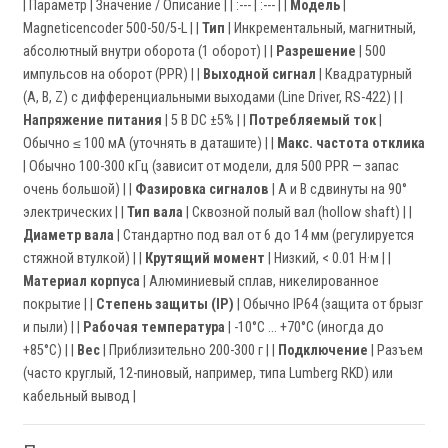
| Параметр | Значение / Описание | | :--- | :--- | |
Модель
|
Magneticencoder 500-50/5-L | |
Тип
| Инкрементальный, магнитный,
абсолютный внутри оборота (1 оборот) | |
Разрешение
| 500
импульсов на оборот (PPR) | |
Выходной сигнал
| Квадратурный
(A, B, Z) с дифференциальными выходами (Line Driver, RS-422) | |
Напряжение питания
| 5 В DC ±5% | |
Потребляемый ток
|
Обычно ≤ 100 мА (уточнять в даташите) | |
Макс. частота отклика
| Обычно 100-300 кГц (зависит от модели, для 500 PPR — запас
очень большой) | |
Фазировка сигналов
| A и B сдвинуты на 90°
электрических | |
Тип вала
| Сквозной полый вал (hollow shaft) | |
Диаметр вала
| Стандартно под вал от 6 до 14 мм (регулируется
стяжной втулкой) | |
Крутящий момент
| Низкий, < 0.01 Н·м | |
Материал корпуса
| Алюминиевый сплав, никелированное
покрытие | |
Степень защиты (IP)
| Обычно IP64 (защита от брызг
и пыли) | |
Рабочая температура
| -10°C ... +70°C (иногда до
+85°C) | |
Вес
| Приблизительно 200-300 г | |
Подключение
| Разъем
(часто круглый, 12-пиновый, например, типа Lumberg RKD) или
кабельный вывод |