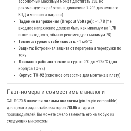
абсолютный максимум может достигать 35В, но
рекомендуется работать в диапазоне 7-20В для лучшего
КПД и меньшего нагрева)
Падение напряжения (Dropout Voltage):
~1.7 В (т.е.
входное напряжение должно быть как минимум на 1.7В
выше выходного, обычно рекомендуют минимум 7В)
Температурная стабильность:
~1 мВ/°C
Защита:
Встроенная защита от перегрева и перегрузки по
току
Диапазон рабочих температур:
от 0°C до +125°C (для
корпуса TO-92)
Корпус:
TO-92
(сквозное отверстие для монтажа в плату)
Парт-номера и совместимые аналоги
G&L SC70-5 является
полным аналогом
(pin-to-pin compatible)
для целого ряда стабилизаторов
78L05
от других
производителей. Вы можете смело заменять его на любую из
следующих микросхем: