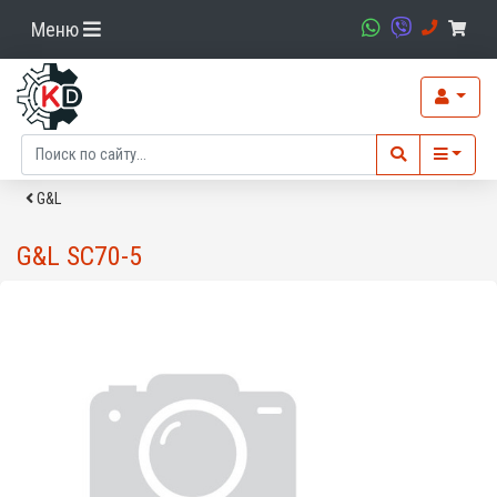
Меню
G&L
G&L SC70-5