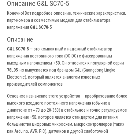
Описание G&L SC70-5
Конечно! Вот подробное описание, технические характеристики,
парт-номера и совместимые модели для стабилизатора
напряжения
G&L SC70-5
.
Описание
G&L SC70-5
— это компактный и надежный стабилизатор
напряжения постоянного тока (DC-DC) с фиксированным
выходным напряжением
+5В
. Он относится к популярной серии
78L05
, но выпускается под брендом G&L (Guangdong Lingke
Electronic), который является аналогом известных
производителей компонентов.
Основное назначение этого устройства — преобразование более
высокого входного постоянного напряжения (обычно в
диапазоне от ~7В до 20-35В) в стабильное и точно регулируемое
напряжение +5В, которое является стандартом для питания
большинства цифровых микросхем, микроконтроллеров (таких
как Arduino, AVR, PIC), датчиков и другой слаботочной