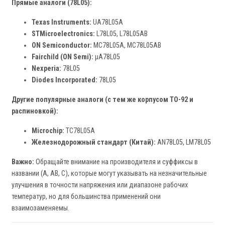
Прямые аналоги (78L05):
Texas Instruments:
UA78L05A
STMicroelectronics:
L78L05, L78L05AB
ON Semiconductor:
MC78L05A, MC78L05AB
Fairchild (ON Semi):
µA78L05
Nexperia:
78L05
Diodes Incorporated:
78L05
Другие популярные аналоги (с тем же корпусом TO-92 и
распиновкой):
Microchip:
TC78L05A
Железнодорожный стандарт (Китай):
AN78L05, LM78L05
Важно:
Обращайте внимание на производителя и суффиксы в
названии (A, AB, C), которые могут указывать на незначительные
улучшения в точности напряжения или диапазоне рабочих
температур, но для большинства применений они
взаимозаменяемы.