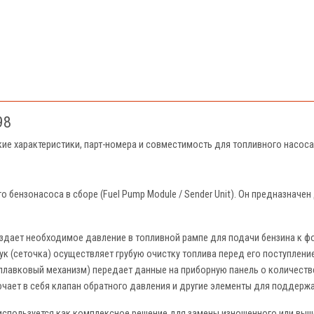
98
кие характеристики, парт-номера и совместимость для топливного насос
 бензонасоса в сборе (Fuel Pump Module / Sender Unit). Он предназначен
дает необходимое давление в топливной рампе для подачи бензина к ф
к (сеточка) осуществляет грубую очистку топлива перед его поступление
плавковый механизм) передает данные на приборную панель о количестве
чает в себя клапан обратного давления и другие элементы для поддержа
используется как комплексное решение для замены изношенного или выше