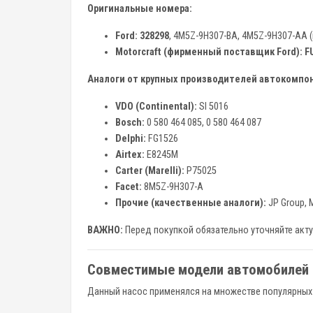
Оригинальные номера:
Ford:
328298
, 4M5Z-9H307-BA, 4M5Z-9H307-AA 
Motorcraft (фирменный поставщик Ford):
F
Аналоги от крупных производителей автокомпо
VDO (Continental):
SI 5016
Bosch:
0 580 464 085, 0 580 464 087
Delphi:
FG1526
Airtex:
E8245M
Carter (Marelli):
P75025
Facet:
8M5Z-9H307-A
Прочие (качественные аналоги):
JP Group, M
ВАЖНО:
Перед покупкой обязательно уточняйте акту
Совместимые модели автомобилей 
Данный насос применялся на множестве популярны