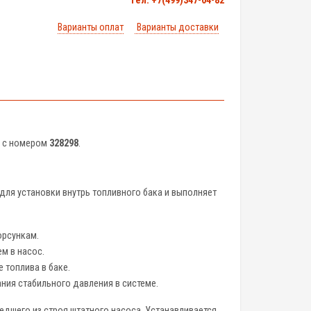
тел. +7(499)347-04-82
Варианты оплат
Варианты доставки
а с номером
328298
.
 для установки внутрь топливного бака и выполняет
орсункам.
м в насос.
 топлива в баке.
ния стабильного давления в системе.
дшего из строя штатного насоса. Устанавливается