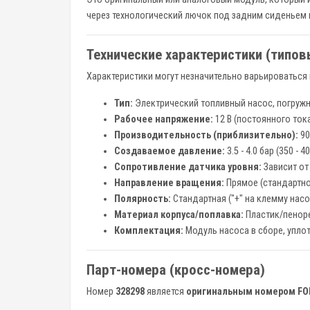
через технологический лючок под задним сиденьем и
Технические характеристики (типов
Характеристики могут незначительно варьироваться 
Тип:
Электрический топливный насос, погружно
Рабочее напряжение:
12 В (постоянного тока
Производительность (приблизительно):
90
Создаваемое давление:
3.5 - 4.0 бар (350 
Сопротивление датчика уровня:
Зависит от
Направление вращения:
Прямое (стандартно
Полярность:
Стандартная ("+" на клемму насос
Материал корпуса/поплавка:
Пластик/пеноре
Комплектация:
Модуль насоса в сборе, упло
Парт-номера (кросс-номера)
Номер
328298
является
оригинальным номером FO