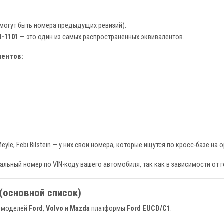
(могут быть номера предыдущих ревизий).
U-1101
— это один из самых распространенных эквивалентов.
нентов:
eyle, Febi Bilstein — у них свои номера, которые ищутся по кросс-базе на 
альный номер по VIN-коду вашего автомобиля, так как в зависимости от 
(основной список)
х моделей
Ford
,
Volvo
и
Mazda
платформы
Ford EUCD/C1
.