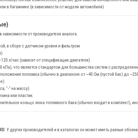
ли в багажнике (в зависимости от модели автомобиля).
ые)
в зависимости от производителя аналога.
й, в сборе с датчиком уровня и фильтром.
).
-120 л/час (зависит от спецификации двигателя).
- 400 кПа), что является стандартом для большинства систем с распределе
 положения поплавка (обычно в диапазоне от ~40 Ом (пустой бак) до ~250
е).
а, "-" на массу).
зина или пластик.
тнительное кольцо люка топливного бака (обычно входит в комплект), ин
RD
. У других производителей и в каталогах он может иметь разные обозна