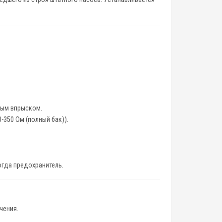
нным впрыском.
-350 Ом (полный бак)).
огда предохранитель.
чения.