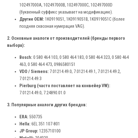
102497000A, 102497000B, 102497000C, 102497000D
(буквенный суффикс указывает на модификацию).
Другие OEM:
1K0919051, 1K0919051B, 1K0919051C (более
поздняя сквозная нумерация VAG).
2. Основные аналоги от производителей (бренды первого
выбора):
Bosch:
0 580 464 103, 0 580 464 183, 0 580 464 323, 0 580 464
463, 0 580 464 473, 0986580151
VDO / Siemens:
7.01214.49.0, 7.01214.49.1, 7.01214.49.2,
7.01214.49.3
Pierburg (часто поставляет на конвейер VW):
7.01214.49.0, 7.24890.01.0
3. Популярные аналоги других брендов:
ERA:
550735
Hella:
6EL 351 107-801
JP Group:
1235710100