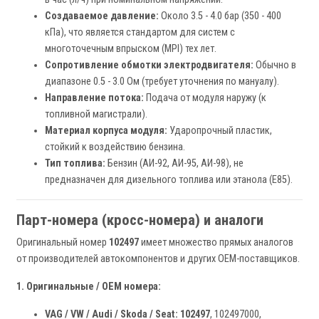
Создаваемое давление:
Около 3.5 - 4.0 бар (350 - 400
кПа), что является стандартом для систем с
многоточечным впрыском (MPI) тех лет.
Сопротивление обмотки электродвигателя:
Обычно в
диапазоне 0.5 - 3.0 Ом (требует уточнения по мануалу).
Направление потока:
Подача от модуля наружу (к
топливной магистрали).
Материал корпуса модуля:
Ударопрочный пластик,
стойкий к воздействию бензина.
Тип топлива:
Бензин (АИ-92, АИ-95, АИ-98), не
предназначен для дизельного топлива или этанола (E85).
Парт-номера (кросс-номера) и аналоги
Оригинальный номер
102497
имеет множество прямых аналогов
от производителей автокомпонентов и других OEM-поставщиков.
1. Оригинальные / OEM номера:
VAG / VW / Audi / Skoda / Seat:
102497
, 102497000,