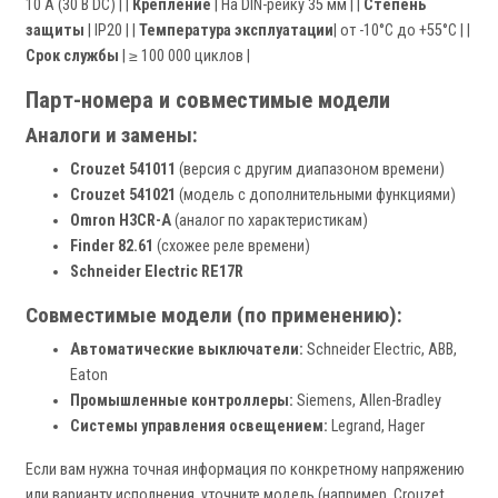
10 А (30 В DC) | |
Крепление
| На DIN-рейку 35 мм | |
Степень
защиты
| IP20 | |
Температура эксплуатации
| от -10°C до +55°C | |
Срок службы
| ≥ 100 000 циклов |
Парт-номера и совместимые модели
Аналоги и замены:
Crouzet 541011
(версия с другим диапазоном времени)
Crouzet 541021
(модель с дополнительными функциями)
Omron H3CR-A
(аналог по характеристикам)
Finder 82.61
(схожее реле времени)
Schneider Electric RE17R
Совместимые модели (по применению):
Автоматические выключатели:
Schneider Electric, ABB,
Eaton
Промышленные контроллеры:
Siemens, Allen-Bradley
Системы управления освещением:
Legrand, Hager
Если вам нужна точная информация по конкретному напряжению
или варианту исполнения, уточните модель (например, Crouzet