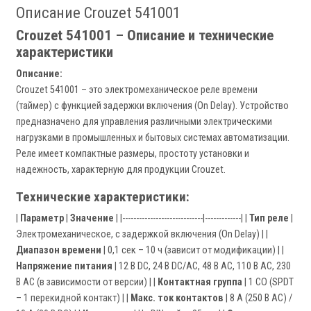
Описание Crouzet 541001
Crouzet 541001 – Описание и технические
характеристики
Описание:
Crouzet 541001 – это электромеханическое реле времени
(таймер) с функцией задержки включения (On Delay). Устройство
предназначено для управления различными электрическими
нагрузками в промышленных и бытовых системах автоматизации.
Реле имеет компактные размеры, простоту установки и
надежность, характерную для продукции Crouzet.
Технические характеристики:
|
Параметр
|
Значение
| |-----------------------------|-------------| |
Тип реле
|
Электромеханическое, с задержкой включения (On Delay) | |
Диапазон времени
| 0,1 сек – 10 ч (зависит от модификации) | |
Напряжение питания
| 12 В DC, 24 В DC/AC, 48 В AC, 110 В AC, 230
В AC (в зависимости от версии) | |
Контактная группа
| 1 CO (SPDT
– 1 перекидной контакт) | |
Макс. ток контактов
| 8 А (250 В AC) /