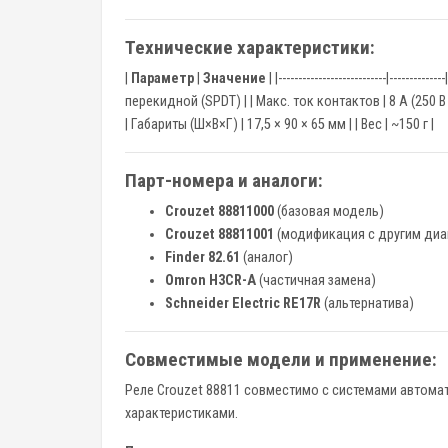
Технические характеристики:
|
Параметр
|
Значение
| |---------------------------|--
перекидной (SPDT) | | Макс. ток контактов | 8 А (250 В 
| Габариты (Ш×В×Г) | 17,5 × 90 × 65 мм | | Вес | ~150 г |
Парт-номера и аналоги:
Crouzet 88811000
(базовая модель)
Crouzet 88811001
(модификация с другим диа
Finder 82.61
(аналог)
Omron H3CR-A
(частичная замена)
Schneider Electric RE17R
(альтернатива)
Совместимые модели и применение:
Реле Crouzet 88811 совместимо с системами автомат
характеристиками.