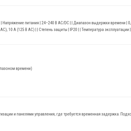
------------| | Напряжение питания | 24–240 В AC/DC | | Диапазон выдержки времени 
AC), 10 А (125 В AC) | | Степень защиты | IP20 | | Температура эксплуатации |
пазоном времени)
изации и панелями управления, где требуется временная задержка. Подх