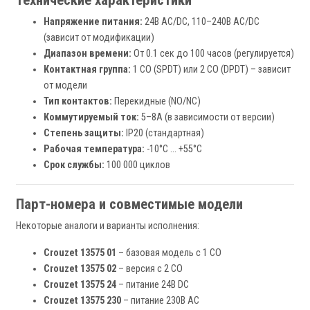
Технические характеристики
Напряжение питания:
24В AC/DC, 110–240В AC/DC
(зависит от модификации)
Диапазон времени:
От 0.1 сек до 100 часов (регулируется)
Контактная группа:
1 CO (SPDT) или 2 CO (DPDT) – зависит
от модели
Тип контактов:
Перекидные (NO/NC)
Коммутируемый ток:
5–8А (в зависимости от версии)
Степень защиты:
IP20 (стандартная)
Рабочая температура:
-10°C … +55°C
Срок службы:
100 000 циклов
Парт-номера и совместимые модели
Некоторые аналоги и варианты исполнения:
Crouzet 13575 01
– базовая модель с 1 CO
Crouzet 13575 02
– версия с 2 CO
Crouzet 13575 24
– питание 24В DC
Crouzet 13575 230
– питание 230В AC