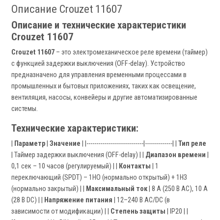
Описание Crouzet 11607
Описание и технические характеристики
Crouzet 11607
Crouzet 11607
– это электромеханическое реле времени (таймер)
с функцией задержки выключения (OFF-delay). Устройство
предназначено для управления временными процессами в
промышленных и бытовых приложениях, таких как освещение,
вентиляция, насосы, конвейеры и другие автоматизированные
системы.
Технические характеристики:
|
Параметр
|
Значение
| |-----------------------------|--------------| |
Тип реле
| Таймер задержки выключения (OFF-delay) | |
Диапазон времени
|
0,1 сек – 10 часов (регулируемый) | |
Контакты
| 1
переключающий (SPDT) – 1НО (нормально открытый) + 1НЗ
(нормально закрытый) | |
Максимальный ток
| 8 А (250 В AC), 10 А
(28 В DC) | |
Напряжение питания
| 12–240 В AC/DC (в
зависимости от модификации) | |
Степень защиты
| IP20 | |