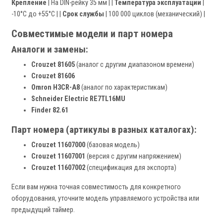
Крепление
| На DIN-рейку 35 мм | |
Температура эксплуатации
|
-10°C до +55°C | |
Срок службы
| 100 000 циклов (механический) |
Совместимые модели и парт номера
Аналоги и замены:
Crouzet 81605
(аналог с другим диапазоном времени)
Crouzet 81606
Omron H3CR-A8
(аналог по характеристикам)
Schneider Electric RE7TL16MU
Finder 82.61
Парт номера (артикулы в разных каталогах):
Crouzet 11607000
(базовая модель)
Crouzet 11607001
(версия с другим напряжением)
Crouzet 11607002
(спецификация для экспорта)
Если вам нужна точная совместимость для конкретного
оборудования, уточните модель управляемого устройства или
предыдущий таймер.