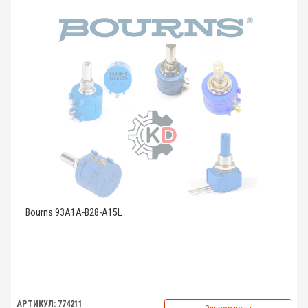
Bourns 93A1A-B28-A15L
АРТИКУЛ: 774211