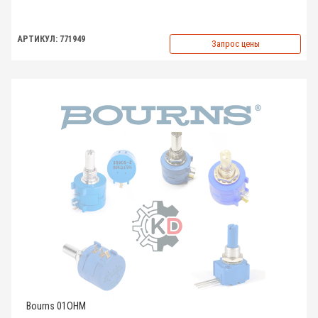
АРТИКУЛ: 771949
Запрос цены
Bourns 01OHM