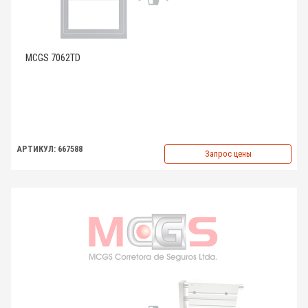
MCGS 7062TD
АРТИКУЛ: 667588
Запрос цены