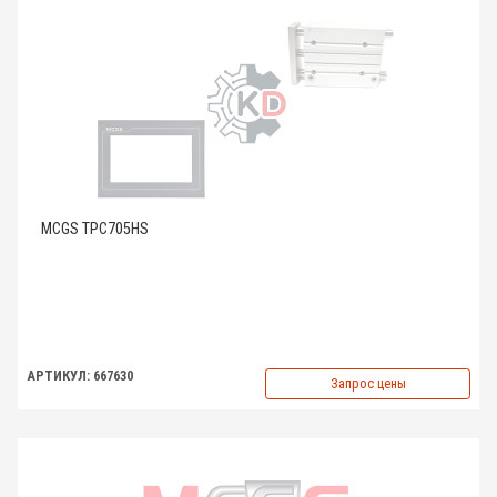
MCGS TPC705HS
АРТИКУЛ: 667630
Запрос цены