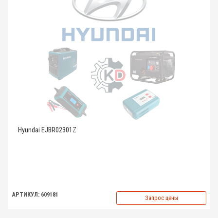
Hyundai EJBR02301Z
АРТИКУЛ: 609181
Запрос цены