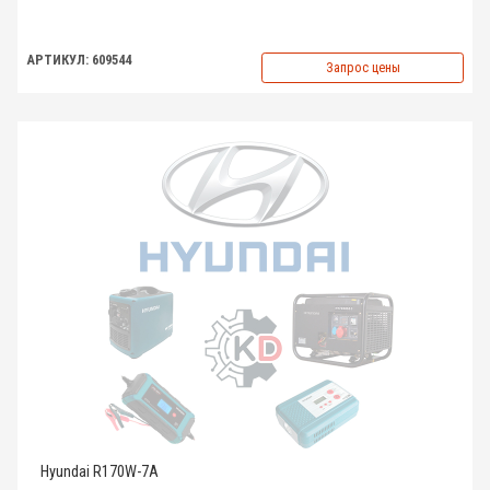
АРТИКУЛ: 609544
Запрос цены
Hyundai R170W-7A