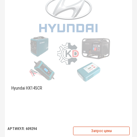
Hyundai HX145CR
АРТИКУЛ: 609294
Запрос цены