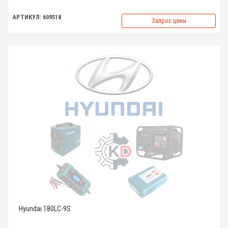
АРТИКУЛ: 609518
Запрос цены
Hyundai 180LC-9S