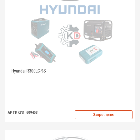
Hyundai R300LC-9S
АРТИКУЛ: 609453
Запрос цены