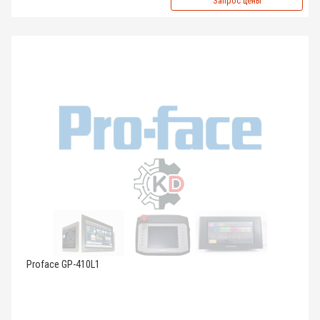
Запрос цены
Proface GP-410L1