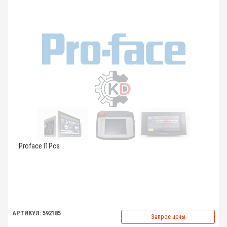
Proface I1Pcs
АРТИКУЛ: 592185
Запрос цены