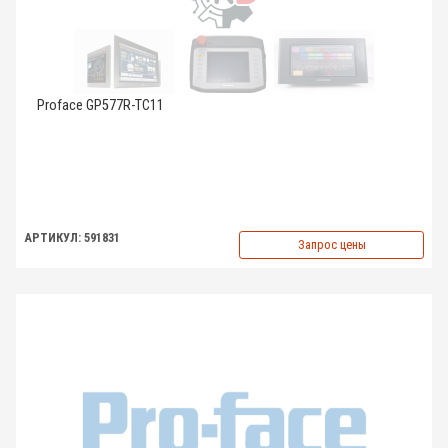
Proface GP577R-TC11
АРТИКУЛ: 591831
Запрос цены