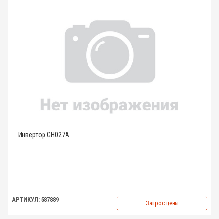
Инвертор GH027A
АРТИКУЛ: 587889
Запрос цены