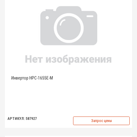
Инвертор HPC-1655E-M
АРТИКУЛ: 587927
Запрос цены