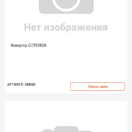
Инвертор OZ9938GN
АРТИКУЛ: 588083
Запрос цены