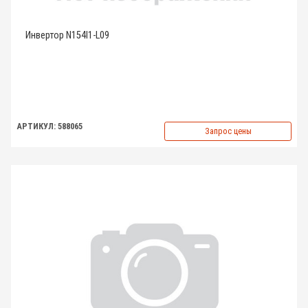
Инвертор N154I1-L09
АРТИКУЛ: 588065
Запрос цены