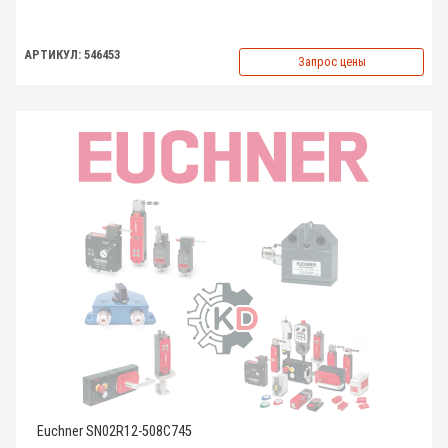
АРТИКУЛ: 546453
Запрос цены
Euchner SN02R12-508C745