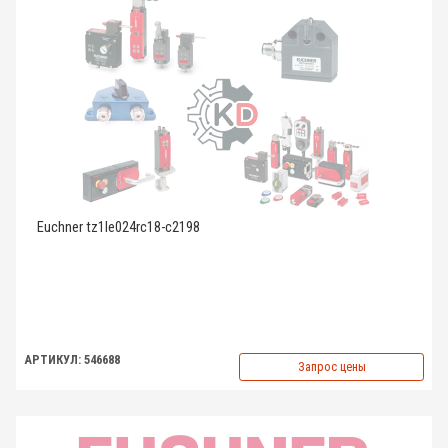
Euchner tz1le024rc18-c2198
АРТИКУЛ: 546688
Запрос цены