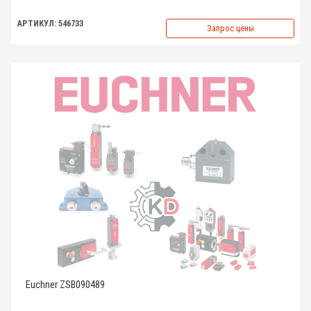
АРТИКУЛ: 546733
Запрос цены
Euchner ZSB090489