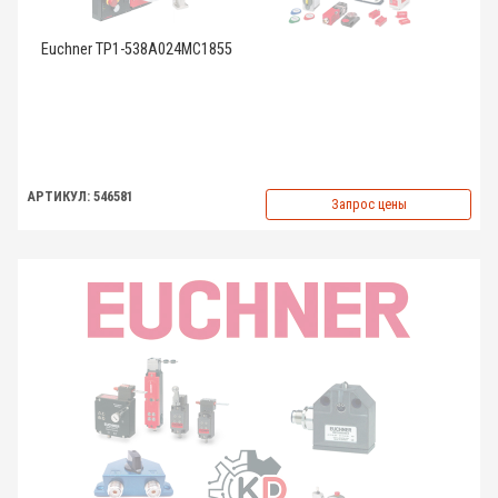
Euchner TP1-538A024MC1855
АРТИКУЛ: 546581
Запрос цены